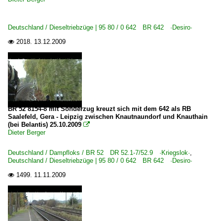
Deutschland / Dieseltriebzüge | 95 80 / 0 642 BR 642 ·Desiro·
2018.
13.12.2009

BR 52 8154-8 mit Sonderzug kreuzt sich mit dem 642 als RB
Saalefeld, Gera - Leipzig zwischen Knautnaundorf und Knauthain
(bei Belantis) 25.10.2009

Dieter Berger
Deutschland / Dampfloks / BR 52 DR 52.1-7/52.9 ·Kriegslok·
,
Deutschland / Dieseltriebzüge | 95 80 / 0 642 BR 642 ·Desiro·
1499.
11.11.2009
