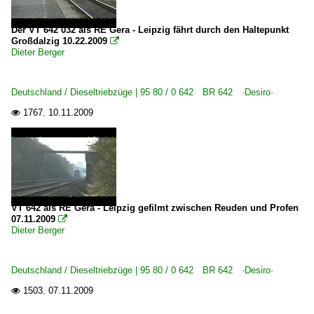
Der VT 642 032 als RE Gera - Leipzig fährt durch den Haltepunkt
Großdalzig 10.22.2009

Dieter Berger
Deutschland / Dieseltriebzüge | 95 80 / 0 642 BR 642 ·Desiro·
1767.
10.11.2009

VT 642 als RE Gera - Leipzig gefilmt zwischen Reuden und Profen
07.11.2009

Dieter Berger
Deutschland / Dieseltriebzüge | 95 80 / 0 642 BR 642 ·Desiro·
1503.
07.11.2009
