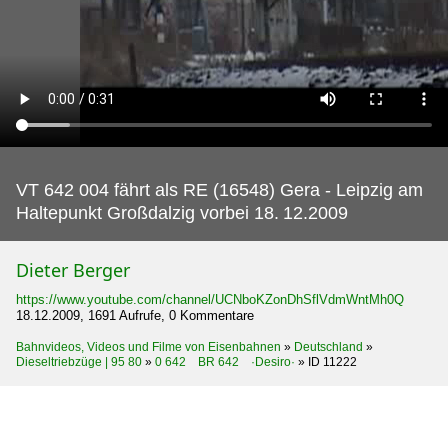
VT 642 004 fährt als RE (16548) Gera - Leipzig am
Haltepunkt Großdalzig vorbei 18.
12.2009
Dieter Berger
https://www.youtube.com/channel/UCNboKZonDhSflVdmWntMh0Q
18.12.2009, 1691 Aufrufe, 0 Kommentare
Bahnvideos, Videos und Filme von Eisenbahnen
»
Deutschland
»
Dieseltriebzüge | 95 80
»
0 642 BR 642 ·Desiro·
»
ID 11222