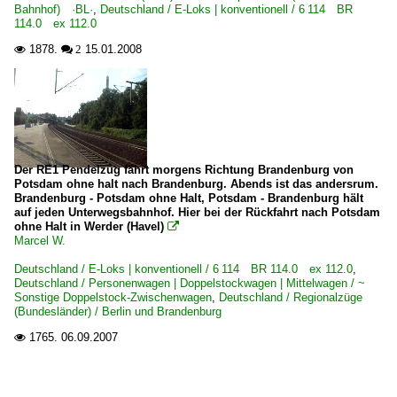
Bahnhof) ·BL·
,
Deutschland / E-Loks | konventionell / 6 114 BR
114.0 ex 112.0
1878.
15.01.2008

 2
Der RE1 Pendelzug fährt morgens Richtung Brandenburg von
Potsdam ohne halt nach Brandenburg. Abends ist das andersrum.
Brandenburg - Potsdam ohne Halt, Potsdam - Brandenburg hält
auf jeden Unterwegsbahnhof. Hier bei der Rückfahrt nach Potsdam
ohne Halt in Werder (Havel)

Marcel W.
Deutschland / E-Loks | konventionell / 6 114 BR 114.0 ex 112.0
,
Deutschland / Personenwagen | Doppelstockwagen | Mittelwagen / ~
Sonstige Doppelstock-Zwischenwagen
,
Deutschland / Regionalzüge
(Bundesländer) / Berlin und Brandenburg
1765.
06.09.2007
