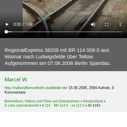
RegionalExpress 38209 mit BR 114 008-0 aus
Wismar nach Ludwigsfelde über Teltow.
Aufgenommen am 07.06.2008 Berlin Spandau.
Marcel W.
http://nahundfernverkehr.startbilder.de/
15.06.2008, 2584 Aufrufe, 0
Kommentare
Bahnvideos, Videos und Filme von Eisenbahnen
»
Deutschland
»
E-Loks | konventionell
»
6 114 BR 114.0 ex 112.0
»
ID 4163