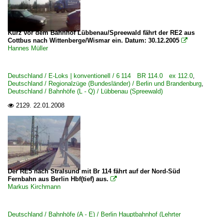
Kurz vor dem Bahnhof Lübbenau/Spreewald fährt der RE2 aus
Cottbus nach Wittenberge/Wismar ein. Datum: 30.12.2005

Hannes Müller
Deutschland / E-Loks | konventionell / 6 114 BR 114.0 ex 112.0
,
Deutschland / Regionalzüge (Bundesländer) / Berlin und Brandenburg
,
Deutschland / Bahnhöfe (L - Q) / Lübbenau (Spreewald)
2129.
22.01.2008

Der RE5 nach Stralsund mit Br 114 fährt auf der Nord-Süd
Fernbahn aus Berlin Hbf(tief) aus.

Markus Kirchmann
Deutschland / Bahnhöfe (A - E) / Berlin Hauptbahnhof (Lehrter