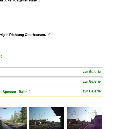
rbrücken-Jägersfreude

ig in Richtung Oberhausen.

e)
zur Galerie
zur Galerie
zur Galerie
n-Spessart-Bahn·"