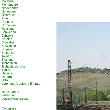
Malaysia
Montenegro
Niederlande
Norwegen
Österreich
Polen
Portugal
Rumänien
Russland
Schweden
Schweiz
Serbien
Slowakei
Slowenien
Spanien
Sri Lanka
Taiwan
Thailand
Tschechien
Tschechoslowakei
Türkei
Ukraine
Ungarn
USA
Vereinigte Arabische Emirate
Neuzugänge
Zeitachse
Datenschutzerklärung