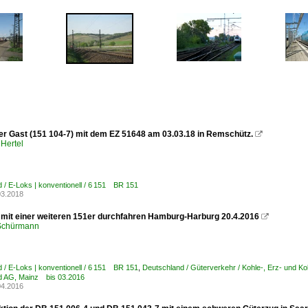
ner Gast (151 104-7) mit dem EZ 51648 am 03.03.18 in Remschütz.

Hertel
 / E-Loks | konventionell / 6 151 BR 151
03.2018
 mit einer weiteren 151er durchfahren Hamburg-Harburg 20.4.2016

 Schürmann
 / E-Loks | konventionell / 6 151 BR 151
,
Deutschland / Güterverkehr / Kohle-, Erz- und K
d AG, Mainz bis 03.2016
04.2016