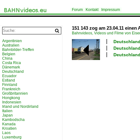
Forum
Kontakt
Impressum
151 143 zog am 23.04.11 einen
Bahnvideos, Videos und Filme von Eis
Argentinien
Deutschland
Australien
Deutschland
Bahnbilder-Treffen
Belgien
Deutschland
China
Costa Rica
Dänemark
Deutschland
Ecuador
Estland
Finnland
Frankreich
Großbritannien
Hongkong
Indonesien
Irland und Nordirland
Italien
Japan
Kambodscha
Kanada
Kroatien
Laos
Luxemburg