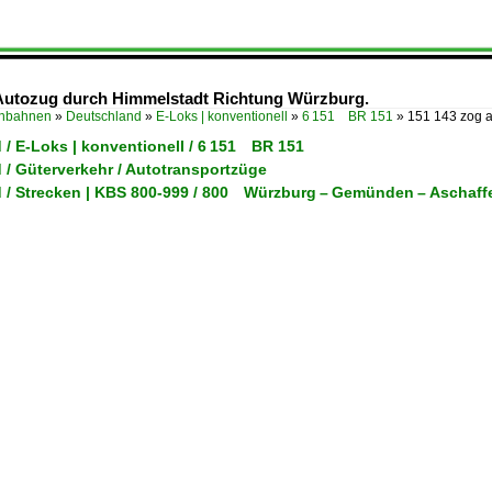
 Autozug durch Himmelstadt Richtung Würzburg.
enbahnen
»
Deutschland
»
E-Loks | konventionell
»
6 151 BR 151
»
151 143 zog 
 / E-Loks | konventionell / 6 151 BR 151
 / Güterverkehr / Autotransportzüge
 / Strecken | KBS 800-999 / 800 Würzburg – Gemünden – Aschaf