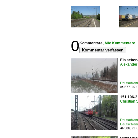
0
Kommentare,
Alle Kommentare
Kommentar verfassen
Ein selte
Alexander 
Deutschland
577.
07.

151 106-2
Christian
Deutschland
Deutschlan
586.
21.
