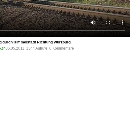
ug durch Himmelstadt Richtung Würzburg.
tl/
06.05.2011, 1344 Aufrufe, 0 Kommentare