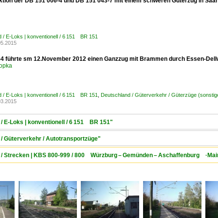
ktion der DB 151 006-4 und DB 151 043-7 mit einem schweren Güterzug in Saa
 / E-Loks | konventionell / 6 151 BR 151
05.2015
4 führte sm 12.November 2012 einen Ganzzug mit Brammen durch Essen-Dellw
opka
 / E-Loks | konventionell / 6 151 BR 151
,
Deutschland / Güterverkehr / Güterzüge (sonstig
03.2015
/ E-Loks | konventionell / 6 151 BR 151"
/ Güterverkehr / Autotransportzüge"
d / Strecken | KBS 800-999 / 800 Würzburg – Gemünden – Aschaffenburg ·Mai