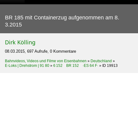
BR 185 mit Containerzug aufgenommen am 8.
3.2015
Dirk Kölling
08.03.2015, 697 Aufrufe, 0 Kommentare
Bahnvideos, Videos und Filme von Eisenbahnen
»
Deutschland
»
E-Loks | Drehstrom | 91 80
»
6 152 BR 152 ·ES 64 F·
»
ID 19913