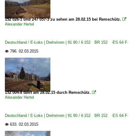
152 026-1 und 247 057-3 zu sehen am 28.02.15 bei Remschütz.

Alexander Hertel
Deutschland / E-Loks | Drehstrom | 91 80 / 6 152 BR 152 ·ES 64 F·
796.
02.03.2015

152 004-8 fährt am 28.02.15 durch Remschütz.

Alexander Hertel
Deutschland / E-Loks | Drehstrom | 91 80 / 6 152 BR 152 ·ES 64 F·
633.
02.03.2015
