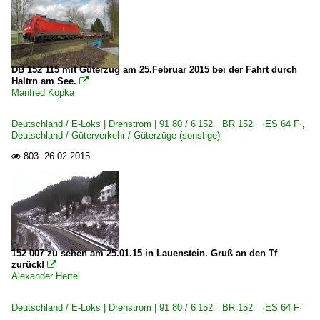
DB 152 115 mit Güterzug am 25.Februar 2015 bei der Fahrt durch
Haltrn am See.

Manfred Kopka
Deutschland / E-Loks | Drehstrom | 91 80 / 6 152 BR 152 ·ES 64 F·
,
Deutschland / Güterverkehr / Güterzüge (sonstige)
803.
26.02.2015

152 007 zu sehen am 25.01.15 in Lauenstein. Gruß an den Tf
zurück!

Alexander Hertel
Deutschland / E-Loks | Drehstrom | 91 80 / 6 152 BR 152 ·ES 64 F·