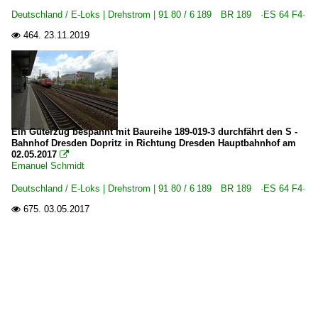
Deutschland / E-Loks | Drehstrom | 91 80 / 6 189 BR 189 ·ES 64 F4·
464.
23.11.2019

Ein Güterzug bespannt mit Baureihe 189-019-3 durchfährt den S -
Bahnhof Dresden Dopritz in Richtung Dresden Hauptbahnhof am
02.05.2017

Emanuel Schmidt
Deutschland / E-Loks | Drehstrom | 91 80 / 6 189 BR 189 ·ES 64 F4·
675.
03.05.2017
