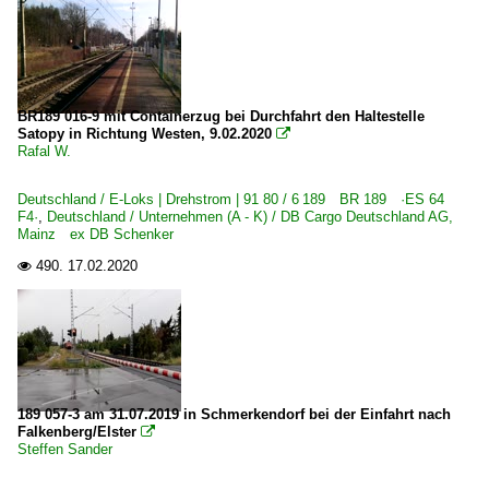
BR189 016-9 mit Containerzug bei Durchfahrt den Haltestelle
Satopy in Richtung Westen, 9.02.2020

Rafal W.
Deutschland / E-Loks | Drehstrom | 91 80 / 6 189 BR 189 ·ES 64
F4·
,
Deutschland / Unternehmen (A - K) / DB Cargo Deutschland AG,
Mainz ex DB Schenker
490.
17.02.2020

189 057-3 am 31.07.2019 in Schmerkendorf bei der Einfahrt nach
Falkenberg/Elster

Steffen Sander