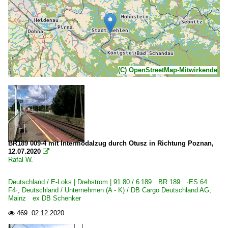
(C) OpenStreetMap-Mitwirkende
BR189 009-4 mit Intermodalzug durch Otusz in Richtung Poznan,
12.07.2020

Rafal W.
Deutschland / E-Loks | Drehstrom | 91 80 / 6 189 BR 189 ·ES 64
F4·
,
Deutschland / Unternehmen (A - K) / DB Cargo Deutschland AG,
Mainz ex DB Schenker
469.
02.12.2020
