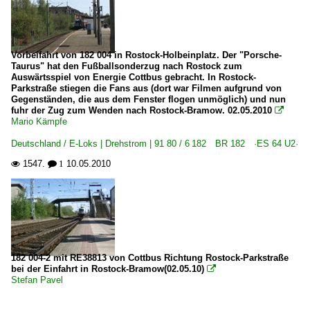
Vorbeifahrt von 182 004 in Rostock-Holbeinplatz. Der "Porsche-
Taurus" hat den Fußballsonderzug nach Rostock zum
Auswärtsspiel von Energie Cottbus gebracht. In Rostock-
Parkstraße stiegen die Fans aus (dort war Filmen aufgrund von
Gegenständen, die aus dem Fenster flogen unmöglich) und nun
fuhr der Zug zum Wenden nach Rostock-Bramow. 02.05.2010

Mario Kämpfe
Deutschland / E-Loks | Drehstrom | 91 80 / 6 182 BR 182 ·ES 64 U2·
1547.
10.05.2010

 1
182 004-2 mit RE38813 von Cottbus Richtung Rostock-Parkstraße
bei der Einfahrt in Rostock-Bramow(02.05.10)

Stefan Pavel