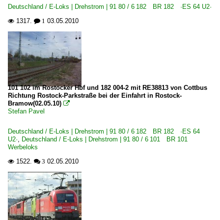
Deutschland / E-Loks | Drehstrom | 91 80 / 6 182 BR 182 ·ES 64 U2·
1317.
03.05.2010

 1
101 102 im Rostocker Hbf und 182 004-2 mit RE38813 von Cottbus
Richtung Rostock-Parkstraße bei der Einfahrt in Rostock-
Bramow(02.05.10)

Stefan Pavel
Deutschland / E-Loks | Drehstrom | 91 80 / 6 182 BR 182 ·ES 64
U2·
,
Deutschland / E-Loks | Drehstrom | 91 80 / 6 101 BR 101
Werbeloks
1522.
02.05.2010

 3