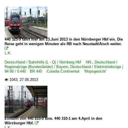
440 325-9 fährt hier am 23.Juni 2013 in den Nürnberger Hbf ein. Die
Reise geht in wenigen Minuten als RB nach Neustadt/Aisch weiter.

L.K.
Deutschland / Bahnhöfe (L - Q) / Nürnberg Hbf ·NN·
,
Deutschland /
Regionalzüge (Bundesländer) / Bayern
,
Deutschland / Elektrotriebzüge |
94 80 / 0 440 BR 440 ·Coradia Continental· 'Mopsgesicht'
1043.
27.06.2013

Einfahrt von 440 810-0 bzw. 440 310-1 am 4.April in den
Würzburger Hbf.

L.K.