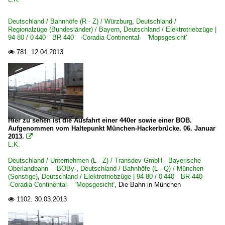
Deutschland / Bahnhöfe (R - Z) / Würzburg
,
Deutschland /
Regionalzüge (Bundesländer) / Bayern
,
Deutschland / Elektrotriebzüge |
94 80 / 0 440 BR 440 ·Coradia Continental· 'Mopsgesicht'
781.
12.04.2013

Hier zu sehen ist die Ausfahrt einer 440er sowie einer BOB.
Aufgenommen vom Haltepunkt München-Hackerbrücke. 06. Januar
2013.

L.K.
Deutschland / Unternehmen (L - Z) / Transdev GmbH - Bayerische
Oberlandbahn ·BOBy·
,
Deutschland / Bahnhöfe (L - Q) / München
(Sonstige)
,
Deutschland / Elektrotriebzüge | 94 80 / 0 440 BR 440
·Coradia Continental· 'Mopsgesicht'
,
Die Bahn in München
1102.
30.03.2013
