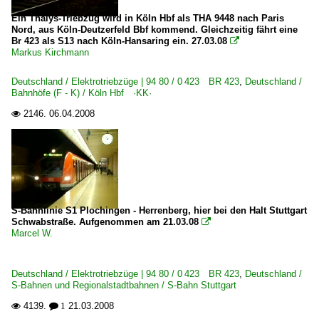
Ein Thalys-Triebzug wird in Köln Hbf als THA 9448 nach Paris
Nord, aus Köln-Deutzerfeld Bbf kommend. Gleichzeitig fährt eine
Br 423 als S13 nach Köln-Hansaring ein. 27.03.08

Markus Kirchmann
Deutschland / Elektrotriebzüge | 94 80 / 0 423 BR 423
,
Deutschland /
Bahnhöfe (F - K) / Köln Hbf ·KK·
2146.
06.04.2008

S-Bahnlinie S1 Plochingen - Herrenberg, hier bei den Halt Stuttgart
Schwabstraße. Aufgenommen am 21.03.08

Marcel W.
Deutschland / Elektrotriebzüge | 94 80 / 0 423 BR 423
,
Deutschland /
S-Bahnen und Regionalstadtbahnen / S-Bahn Stuttgart
4139.
21.03.2008

 1