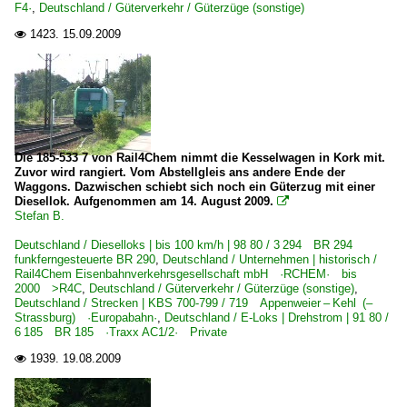
F4·
,
Deutschland / Güterverkehr / Güterzüge (sonstige)
1423.
15.09.2009

Die 185-533 7 von Rail4Chem nimmt die Kesselwagen in Kork mit.
Zuvor wird rangiert. Vom Abstellgleis ans andere Ende der
Waggons. Dazwischen schiebt sich noch ein Güterzug mit einer
Diesellok. Aufgenommen am 14. August 2009.

Stefan B.
Deutschland / Dieselloks | bis 100 km/h | 98 80 / 3 294 BR 294
funkferngesteuerte BR 290
,
Deutschland / Unternehmen | historisch /
Rail4Chem Eisenbahnverkehrsgesellschaft mbH ·RCHEM· bis
2000 >R4C
,
Deutschland / Güterverkehr / Güterzüge (sonstige)
,
Deutschland / Strecken | KBS 700-799 / 719 Appenweier – Kehl (–
Strassburg) ·Europabahn·
,
Deutschland / E-Loks | Drehstrom | 91 80 /
6 185 BR 185 ·Traxx AC1/2· Private
1939.
19.08.2009
