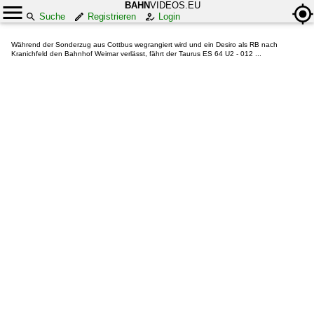
BAHN
VIDEOS.EU
Suche
Registrieren
Login
Während der Sonderzug aus Cottbus wegrangiert wird und ein Desiro als RB nach
Kranichfeld den Bahnhof Weimar verlässt, fährt der Taurus ES 64 U2 - 012 ...