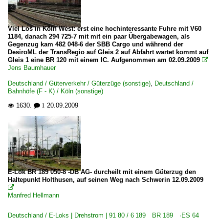
Viel Los in Köln West: erst eine hochinteressante Fuhre mit V60
1184, danach 294 725-7 mit mit ein paar Übergabewagen, als
Gegenzug kam 482 048-6 der SBB Cargo und während der
DesiroML der TransRegio auf Gleis 2 auf Abfahrt wartet kommt auf
Gleis 1 eine BR 120 mit einem IC. Aufgenommen am 02.09.2009

Jens Baumhauer
Deutschland / Güterverkehr / Güterzüge (sonstige)
,
Deutschland /
Bahnhöfe (F - K) / Köln (sonstige)
1630.
20.09.2009

 1
E-Lok BR 189 050-8 -DB AG- durcheilt mit einem Güterzug den
Haltepunkt Holthusen, auf seinen Weg nach Schwerin 12.09.2009

Manfred Hellmann
Deutschland / E-Loks | Drehstrom | 91 80 / 6 189 BR 189 ·ES 64