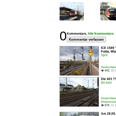
0
Kommentare,
Alle Kommentare
Kommentar verfassen
ICE 1589 
Fulda, Wü
Spot
Deutschland
443.
30.

Die 403 ??
tim belz
Deutschland
Rheinstrec
679.
22.

Am 28.09.