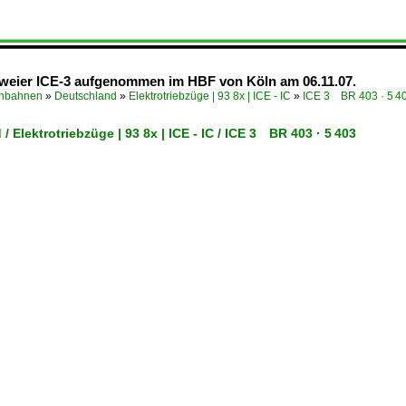
weier ICE-3 aufgenommen im HBF von Köln am 06.11.07.
enbahnen
»
Deutschland
»
Elektrotriebzüge | 93 8x | ICE - IC
»
ICE 3 BR 403 · 5 4
/ Elektrotriebzüge | 93 8x | ICE - IC / ICE 3 BR 403 · 5 403