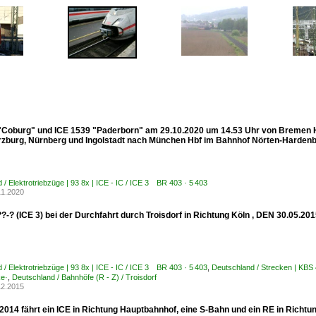
"Coburg" und ICE 1539 "Paderborn" am 29.10.2020 um 14.53 Uhr von Bremen H
rzburg, Nürnberg und Ingolstadt nach München Hbf im Bahnhof Nörten-Hardenbe
 / Elektrotriebzüge | 93 8x | ICE - IC / ICE 3 BR 403 · 5 403
11.2020
?-? (ICE 3) bei der Durchfahrt durch Troisdorf in Richtung Köln , DEN 30.05.20
 / Elektrotriebzüge | 93 8x | ICE - IC / ICE 3 BR 403 · 5 403
,
Deutschland / Strecken | KBS 
ke·
,
Deutschland / Bahnhöfe (R - Z) / Troisdorf
12.2015
2014 fährt ein ICE in Richtung Hauptbahnhof, eine S-Bahn und ein RE in Rich