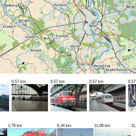
0,57 km
0,57 km
0,57 km
0,5
1,79 km
6,24 km
11,08 km
11