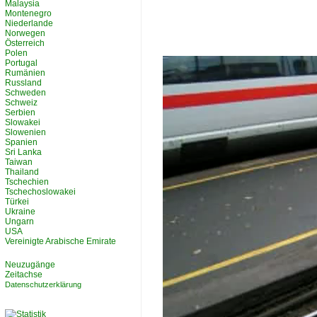
Malaysia
Montenegro
Niederlande
Norwegen
Österreich
Polen
Portugal
Rumänien
Russland
Schweden
Schweiz
Serbien
Slowakei
Slowenien
Spanien
Sri Lanka
Taiwan
Thailand
Tschechien
Tschechoslowakei
Türkei
Ukraine
Ungarn
USA
Vereinigte Arabische Emirate
Neuzugänge
Zeitachse
Datenschutzerklärung