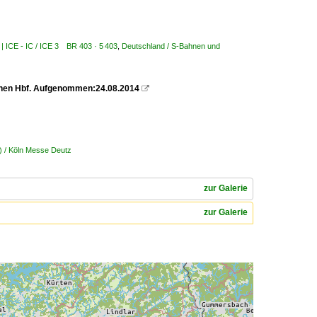
 | ICE - IC / ICE 3 BR 403 · 5 403
,
Deutschland / S-Bahnen und
chen Hbf. Aufgenommen:24.08.2014

) / Köln Messe Deutz
zur Galerie
zur Galerie