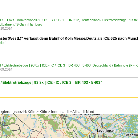
 / E-Loks | konventionell / 6 112 BR 112.1 DR 212
,
Deutschland / Elektrotriebzüge | 93 8x
adtbahnen / S-Bahn Hamburg
.10.2014
ster(Westf.)" verlässt denn Bahnhof Köln Messe/Deutz als ICE 625 nach Mün
ebel
 / Elektrotriebzüge | 93 8x | ICE - IC / ICE 3 BR 403 · 5 403
,
Deutschland / Bahnhöfe (F - K
.09.2014
Elektrotriebzüge | 93 8x | ICE - IC / ICE 3 BR 403 · 5 403"
gierungsbezirk Köln > Köln > Innenstadt > Altstadt-Nord