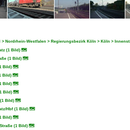
 > Nordrhein-Westfalen > Regierungsbezirk Köln > Köln > Innenst
tz (1 Bild)
🗺
ße (1 Bild)
🗺
 Bild)
🗺
 Bild)
🗺
 Bild)
🗺
 Bild)
🗺
1 Bild)
🗺
tz/Hbf (1 Bild)
🗺
 Bild)
🗺
Straße (1 Bild)
🗺