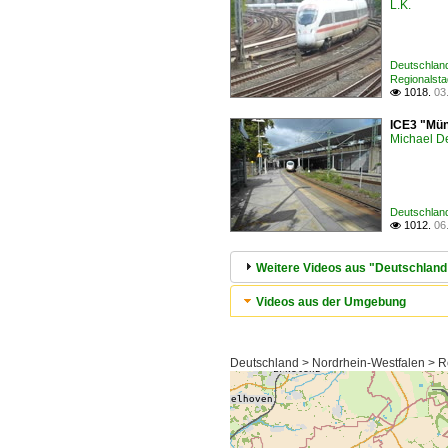
L.K.
Deutschland
Regionalst
1018.
03

ICE3 "Mün
Michael D
Deutschland
1012.
06

Weitere Videos aus "Deutschland / 
Videos aus der Umgebung
Deutschland > Nordrhein-Westfalen > Re