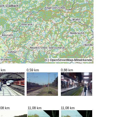
(C) OpenStreetMap-Mitwirkende
7 km
0,59 km
0,88 km
,08 km
11,08 km
11,08 km