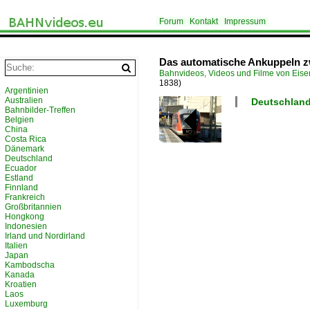
Forum
Kontakt
Impressum
Das automatische Ankuppeln z
Bahnvideos, Videos und Filme von Eis
1838)
Argentinien
Australien
Deutschland 
Bahnbilder-Treffen
Belgien
China
Costa Rica
Dänemark
Deutschland
Ecuador
Estland
Finnland
Frankreich
Großbritannien
Hongkong
Indonesien
Irland und Nordirland
Italien
Japan
Kambodscha
Kanada
Kroatien
Laos
Luxemburg