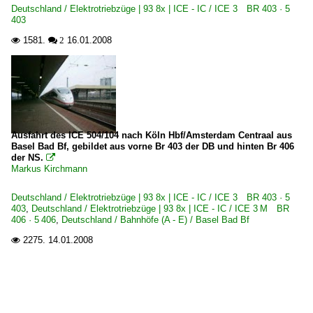
Deutschland / Elektrotriebzüge | 93 8x | ICE - IC / ICE 3 BR 403 · 5
403
1581.
16.01.2008

 2
Ausfahrt des ICE 504/104 nach Köln Hbf/Amsterdam Centraal aus
Basel Bad Bf, gebildet aus vorne Br 403 der DB und hinten Br 406
der NS.

Markus Kirchmann
Deutschland / Elektrotriebzüge | 93 8x | ICE - IC / ICE 3 BR 403 · 5
403
,
Deutschland / Elektrotriebzüge | 93 8x | ICE - IC / ICE 3 M BR
406 · 5 406
,
Deutschland / Bahnhöfe (A - E) / Basel Bad Bf
2275.
14.01.2008
