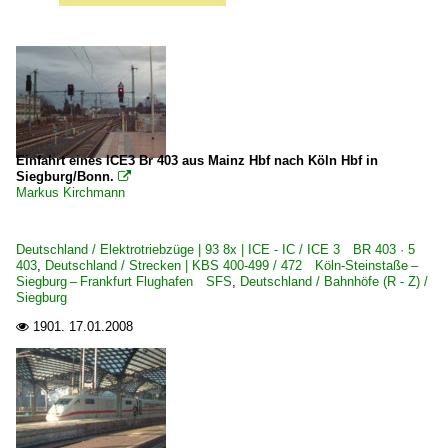
Einfahrt eines ICE3 Br 403 aus Mainz Hbf nach Köln Hbf in
Siegburg/Bonn.

Markus Kirchmann
Deutschland / Elektrotriebzüge | 93 8x | ICE - IC / ICE 3 BR 403 · 5
403
,
Deutschland / Strecken | KBS 400-499 / 472 Köln-Steinstaße –
Siegburg – Frankfurt Flughafen SFS
,
Deutschland / Bahnhöfe (R - Z) /
Siegburg
1901.
17.01.2008
