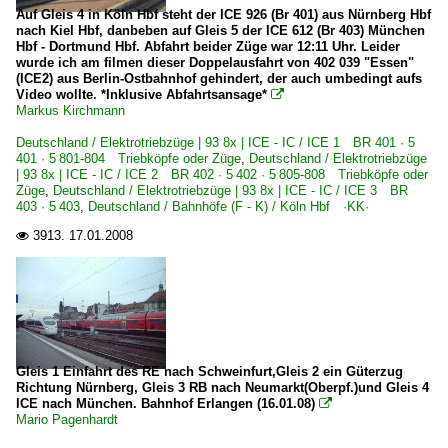
Auf Gleis 4 in Köln Hbf steht der ICE 926 (Br 401) aus Nürnberg Hbf
nach Kiel Hbf, danbeben auf Gleis 5 der ICE 612 (Br 403) München
Hbf - Dortmund Hbf. Abfahrt beider Züge war 12:11 Uhr. Leider
wurde ich am filmen dieser Doppelausfahrt von 402 039 "Essen"
(ICE2) aus Berlin-Ostbahnhof gehindert, der auch umbedingt aufs
Video wollte. *Inklusive Abfahrtsansage*

Markus Kirchmann
Deutschland / Elektrotriebzüge | 93 8x | ICE - IC / ICE 1 BR 401 · 5
401 · 5 801-804 Triebköpfe oder Züge
,
Deutschland / Elektrotriebzüge
| 93 8x | ICE - IC / ICE 2 BR 402 · 5 402 · 5 805-808 Triebköpfe oder
Züge
,
Deutschland / Elektrotriebzüge | 93 8x | ICE - IC / ICE 3 BR
403 · 5 403
,
Deutschland / Bahnhöfe (F - K) / Köln Hbf ·KK·
3913.
17.01.2008

Gleis 1 Einfahrt des RE nach Schweinfurt,Gleis 2 ein Güterzug
Richtung Nürnberg, Gleis 3 RB nach Neumarkt(Oberpf.)und Gleis 4
ICE nach München. Bahnhof Erlangen (16.01.08)

Mario Pagenhardt