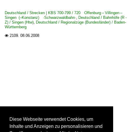
Deutschland / Strecken | KBS 700-799 / 720 Offenburg – Villingen –
Singen (–Konstanz) ·Schwarzwaldbahn·
,
Deutschland / Bahnhöfe (R -
Z) / Singen (Htw)
,
Deutschland / Regionalzüge (Bundesländer) / Baden-
Württemberg
2109.
08.06.2008

Diese Webseite verwendet Cookies, um
Inhalte und Anzeigen zu personalisieren und