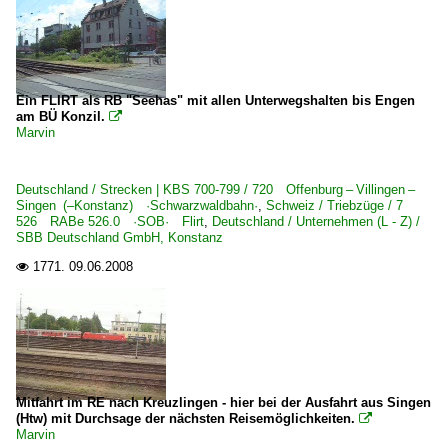
Ein FLIRT als RB "Seehas" mit allen Unterwegshalten bis Engen
am BÜ Konzil.

Marvin
Deutschland / Strecken | KBS 700-799 / 720 Offenburg – Villingen –
Singen (–Konstanz) ·Schwarzwaldbahn·
,
Schweiz / Triebzüge / 7
526 RABe 526.0 ·SOB· Flirt
,
Deutschland / Unternehmen (L - Z) /
SBB Deutschland GmbH, Konstanz
1771.
09.06.2008

Mitfahrt im RE nach Kreuzlingen - hier bei der Ausfahrt aus Singen
(Htw) mit Durchsage der nächsten Reisemöglichkeiten.

Marvin