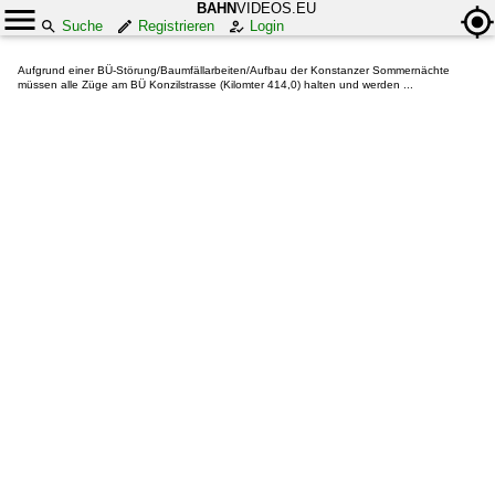
BAHN
VIDEOS.EU
Suche
Registrieren
Login
Aufgrund einer BÜ-Störung/Baumfällarbeiten/Aufbau der Konstanzer Sommernächte
müssen alle Züge am BÜ Konzilstrasse (Kilomter 414,0) halten und werden ...