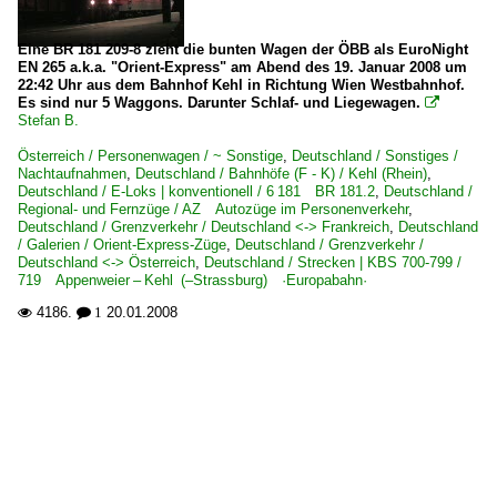
Eine BR 181 209-8 zieht die bunten Wagen der ÖBB als EuroNight
EN 265 a.k.a. "Orient-Express" am Abend des 19. Januar 2008 um
22:42 Uhr aus dem Bahnhof Kehl in Richtung Wien Westbahnhof.
Es sind nur 5 Waggons. Darunter Schlaf- und Liegewagen.

Stefan B.
Österreich / Personenwagen / ~ Sonstige
,
Deutschland / Sonstiges /
Nachtaufnahmen
,
Deutschland / Bahnhöfe (F - K) / Kehl (Rhein)
,
Deutschland / E-Loks | konventionell / 6 181 BR 181.2
,
Deutschland /
Regional- und Fernzüge / AZ Autozüge im Personenverkehr
,
Deutschland / Grenzverkehr / Deutschland <-> Frankreich
,
Deutschland
/ Galerien / Orient-Express-Züge
,
Deutschland / Grenzverkehr /
Deutschland <-> Österreich
,
Deutschland / Strecken | KBS 700-799 /
719 Appenweier – Kehl (–Strassburg) ·Europabahn·
4186.
20.01.2008

 1