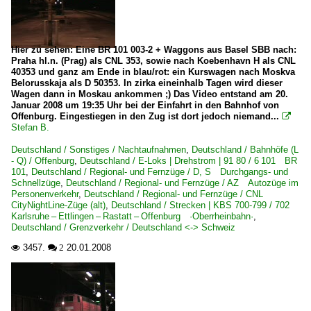
Hier zu sehen: Eine BR 101 003-2 + Waggons aus Basel SBB nach:
Praha hl.n. (Prag) als CNL 353, sowie nach Koebenhavn H als CNL
40353 und ganz am Ende in blau/rot: ein Kurswagen nach Moskva
Belorusskaja als D 50353. In zirka eineinhalb Tagen wird dieser
Wagen dann in Moskau ankommen ;) Das Video entstand am 20.
Januar 2008 um 19:35 Uhr bei der Einfahrt in den Bahnhof von
Offenburg. Eingestiegen in den Zug ist dort jedoch niemand...

Stefan B.
Deutschland / Sonstiges / Nachtaufnahmen
,
Deutschland / Bahnhöfe (L
- Q) / Offenburg
,
Deutschland / E-Loks | Drehstrom | 91 80 / 6 101 BR
101
,
Deutschland / Regional- und Fernzüge / D, S Durchgangs- und
Schnellzüge
,
Deutschland / Regional- und Fernzüge / AZ Autozüge im
Personenverkehr
,
Deutschland / Regional- und Fernzüge / CNL
CityNightLine-Züge (alt)
,
Deutschland / Strecken | KBS 700-799 / 702
Karlsruhe – Ettlingen – Rastatt – Offenburg ·Oberrheinbahn·
,
Deutschland / Grenzverkehr / Deutschland <-> Schweiz
3457.
20.01.2008

 2