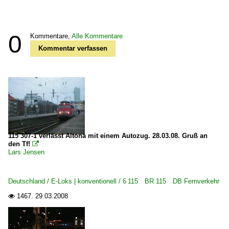
0
Kommentare,
Alle Kommentare
Kommentar verfassen
115 307-1 verlässt Altona mit einem Autozug. 28.03.08. Gruß an
den Tf!

Lars Jensen
Deutschland / E-Loks | konventionell / 6 115 BR 115 DB Fernverkehr
1467.
29.03.2008
