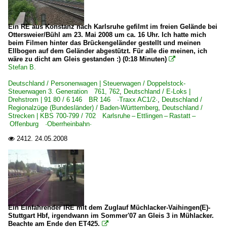
Ein RE aus Konstanz nach Karlsruhe gefilmt im freien Gelände bei
Ottersweier/Bühl am 23. Mai 2008 um ca. 16 Uhr. Ich hatte mich
beim Filmen hinter das Brückengeländer gestellt und meinen
Ellbogen auf dem Geländer abgestützt. Für alle die meinen, ich
wäre zu dicht am Gleis gestanden :) (0:18 Minuten)

Stefan B.
Deutschland / Personenwagen | Steuerwagen / Doppelstock-
Steuerwagen 3. Generation 761, 762
,
Deutschland / E-Loks |
Drehstrom | 91 80 / 6 146 BR 146 ·Traxx AC1/2·
,
Deutschland /
Regionalzüge (Bundesländer) / Baden-Württemberg
,
Deutschland /
Strecken | KBS 700-799 / 702 Karlsruhe – Ettlingen – Rastatt –
Offenburg ·Oberrheinbahn·
2412.
24.05.2008

Ein Einfahrender IRE mit dem Zuglauf Müchlacker-Vaihingen(E)-
Stuttgart Hbf, irgendwann im Sommer'07 an Gleis 3 in Mühlacker.
Beachte am Ende den ET425.
