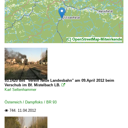
(C) OpenStreetMap-Mitwirkende
93.1420 des "Verein Neue Landesbahn" am 09.April 2012 beim
Verschub im Bf. Mistelbach LB.

Karl Seltenhammer
Österreich / Dampfloks / BR 93
744.
11.04.2012
