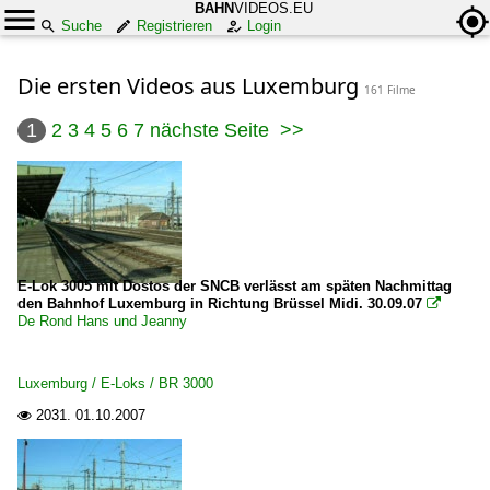
BAHN
VIDEOS.EU
Suche
Registrieren
Login
Die ersten Videos aus Luxemburg
161 Filme
1
2
3
4
5
6
7
nächste Seite
>>
E-Lok 3005 mit Dostos der SNCB verlässt am späten Nachmittag
den Bahnhof Luxemburg in Richtung Brüssel Midi. 30.09.07

De Rond Hans und Jeanny
Luxemburg / E-Loks / BR 3000
2031.
01.10.2007
