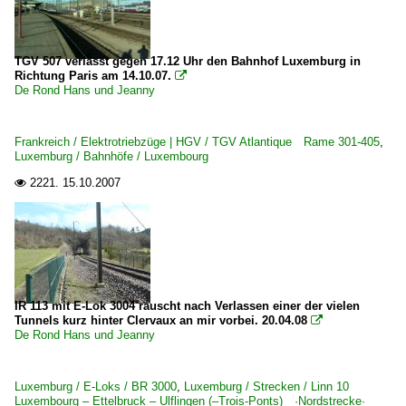
TGV 507 verlässt gegen 17.12 Uhr den Bahnhof Luxemburg in
Richtung Paris am 14.10.07.

De Rond Hans und Jeanny
Frankreich / Elektrotriebzüge | HGV / TGV Atlantique Rame 301-405
,
Luxemburg / Bahnhöfe / Luxembourg
2221.
15.10.2007

IR 113 mit E-Lok 3004 rauscht nach Verlassen einer der vielen
Tunnels kurz hinter Clervaux an mir vorbei. 20.04.08

De Rond Hans und Jeanny
Luxemburg / E-Loks / BR 3000
,
Luxemburg / Strecken / Linn 10
Luxembourg – Ettelbruck – Ulflingen (–Trois-Ponts) ·Nordstrecke·