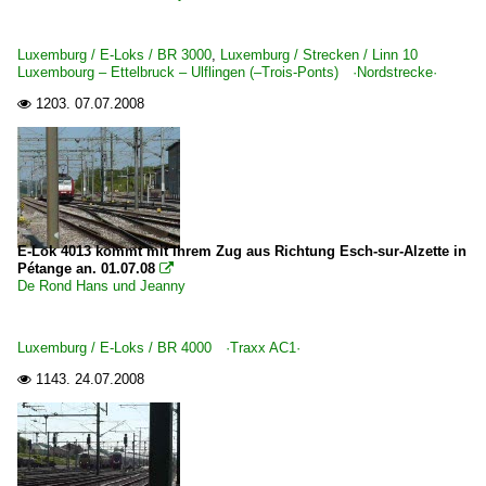
Luxemburg / E-Loks / BR 3000
,
Luxemburg / Strecken / Linn 10
Luxembourg – Ettelbruck – Ulflingen (–Trois-Ponts) ·Nordstrecke·
1203.
07.07.2008

E-Lok 4013 kommt mit Ihrem Zug aus Richtung Esch-sur-Alzette in
Pétange an. 01.07.08

De Rond Hans und Jeanny
Luxemburg / E-Loks / BR 4000 ·Traxx AC1·
1143.
24.07.2008
