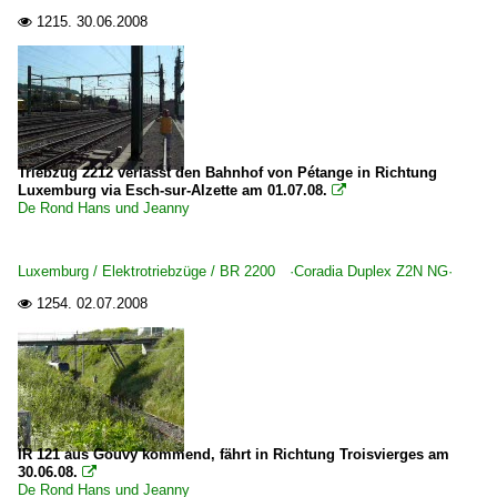
1215.
30.06.2008

Triebzug 2212 verlässt den Bahnhof von Pétange in Richtung
Luxemburg via Esch-sur-Alzette am 01.07.08.

De Rond Hans und Jeanny
Luxemburg / Elektrotriebzüge / BR 2200 ·Coradia Duplex Z2N NG·
1254.
02.07.2008

IR 121 aus Gouvy kommend, fährt in Richtung Troisvierges am
30.06.08.

De Rond Hans und Jeanny