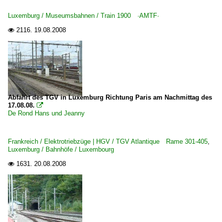
Luxemburg / Museumsbahnen / Train 1900 ·AMTF·
2116.
19.08.2008

Abfahrt des TGV in Luxemburg Richtung Paris am Nachmittag des
17.08.08.

De Rond Hans und Jeanny
Frankreich / Elektrotriebzüge | HGV / TGV Atlantique Rame 301-405
,
Luxemburg / Bahnhöfe / Luxembourg
1631.
20.08.2008
