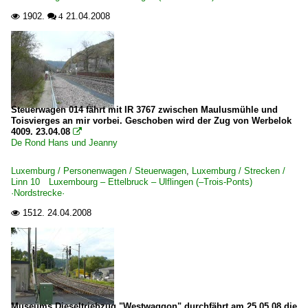
1902.
21.04.2008

 4
Steuerwagen 014 fährt mit IR 3767 zwischen Maulusmühle und
Toisvierges an mir vorbei. Geschoben wird der Zug von Werbelok
4009. 23.04.08

De Rond Hans und Jeanny
Luxemburg / Personenwagen / Steuerwagen
,
Luxemburg / Strecken /
Linn 10 Luxembourg – Ettelbruck – Ulflingen (–Trois-Ponts)
·Nordstrecke·
1512.
24.04.2008

Museums Dieseltriebzug "Westwaggon" durchfährt am 25.05.08 die