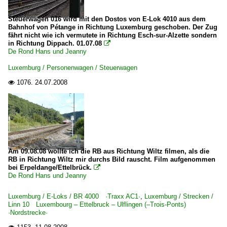
Steuerwagen 016 wird mit den Dostos von E-Lok 4010 aus dem
Bahnhof von Pétange in Richtung Luxemburg geschoben. Der Zug
fährt nicht wie ich vermutete in Richtung Esch-sur-Alzette sondern
in Richtung Dippach. 01.07.08

De Rond Hans und Jeanny
Luxemburg / Personenwagen / Steuerwagen
1076.
24.07.2008

Am 09.08.08 wollte ich die RB aus Richtung Wiltz filmen, als die
RB in Richtung Wiltz mir durchs Bild rauscht. Film aufgenommen
bei Erpeldange/Ettelbrück.

De Rond Hans und Jeanny
Luxemburg / E-Loks / BR 4000 ·Traxx AC1·
,
Luxemburg / Strecken /
Linn 10 Luxembourg – Ettelbruck – Ulflingen (–Trois-Ponts)
·Nordstrecke·