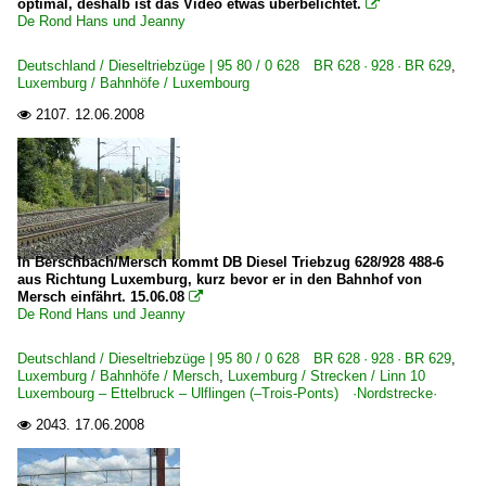
optimal, deshalb ist das Video etwas überbelichtet.

De Rond Hans und Jeanny
Deutschland / Dieseltriebzüge | 95 80 / 0 628 BR 628 · 928 · BR 629
,
Luxemburg / Bahnhöfe / Luxembourg
2107.
12.06.2008

In Berschbach/Mersch kommt DB Diesel Triebzug 628/928 488-6
aus Richtung Luxemburg, kurz bevor er in den Bahnhof von
Mersch einfährt. 15.06.08

De Rond Hans und Jeanny
Deutschland / Dieseltriebzüge | 95 80 / 0 628 BR 628 · 928 · BR 629
,
Luxemburg / Bahnhöfe / Mersch
,
Luxemburg / Strecken / Linn 10
Luxembourg – Ettelbruck – Ulflingen (–Trois-Ponts) ·Nordstrecke·
2043.
17.06.2008
