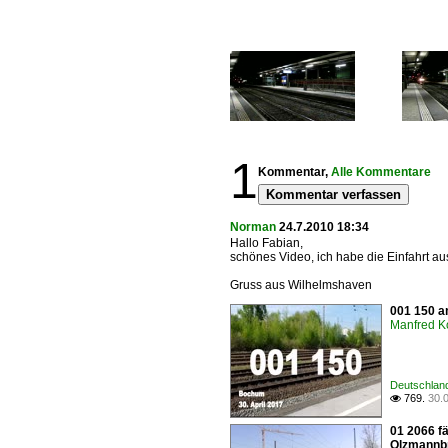
1
Kommentar,
Alle Kommentare
Kommentar verfassen
Norman
24.7.2010 18:34
Hallo Fabian,
schönes Video, ich habe die Einfahrt au
Gruss aus Wilhelmshaven
001 150 a
Manfred K
Deutschlan
769.
30.

01 2066 f
Olzmannb