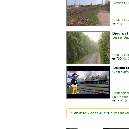
Steffen Eu
Deutschlan
718.
11.

Bergfahrt
Daniel Ba
Deutschlan
738.
01.

Ankunft u
Gerd Wies
Deutschlan
Q) / Putbus
749.
10.

Weitere Videos aus "Deutschland