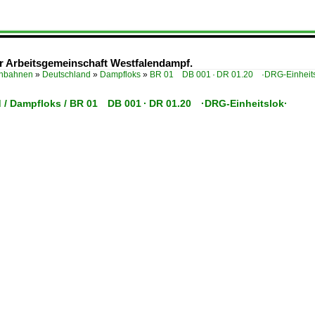
r Arbeitsgemeinschaft Westfalendampf.
enbahnen
»
Deutschland
»
Dampfloks
»
BR 01 DB 001 · DR 01.20 ·DRG-Einheits
 / Dampfloks / BR 01 DB 001 · DR 01.20 ·DRG-Einheitslok·