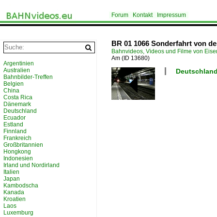
Forum
Kontakt
Impressum
BR 01 1066 Sonderfahrt von de
Bahnvideos, Videos und Filme von Eis
Am
(ID 13680)
Argentinien
Australien
Deutschland
Bahnbilder-Treffen
Belgien
China
Costa Rica
Dänemark
Deutschland
Ecuador
Estland
Finnland
Frankreich
Großbritannien
Hongkong
Indonesien
Irland und Nordirland
Italien
Japan
Kambodscha
Kanada
Kroatien
Laos
Luxemburg