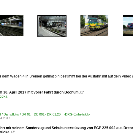
s dem Wagen 4 in Bremen gefilmt bin bestimmt bei der Ausfahrt mit auf dein Video a
m 30. April 2017 mit voller Fahrt durch Bochum.

opka
d / Dampfloks / BR 01 DB 001 · DR 01.20 ·DRG-Einheitslok·
04.2017
ährt mit seinem Sonderzug und Schubunterstützung von EGP 225 002 aus Dres
rücke.
