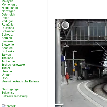
Malaysia
Montenegro
Niederlande
Norwegen
Österreich
Polen
Portugal
Rumänien
Russland
Schweden
Schweiz
Serbien
Slowakei
Slowenien
Spanien
Sri Lanka
Taiwan
Thailand
Tschechien
Tschechoslowakei
Türkei
Ukraine
Ungarn
USA
Vereinigte Arabische Emirate
Neuzugänge
Zeitachse
Datenschutzerklärung