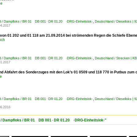
le
d / Dampfloks / BR 01 DB 001 · DR 01.20 ·DRG-Einheitslok·
,
Deutschland / Dieselloks 
04.2017
 von 01 202 und 01 118 am 21.09.2014 bei strömenden Regen die Schiefe Eben
uch
d / Dampfloks / BR 01 DB 001 · DR 01.20 ·DRG-Einheitslok·
,
Deutschland / Strecken | 
01.2017
nd Abfahrt des Sonderzuges mit den Lok’s 01 0509 und 118 770 in Putbus zum d
e
d / Dampfloks / BR 01 DB 001 · DR 01.20 ·DRG-Einheitslok·
,
Deutschland / Dieselloks |
06.2016
 / Dampfloks / BR 01 DB 001 · DR 01.20 ·DRG-Einheitslok·"