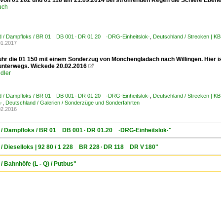
 von 01 202 und 01 118 am 21.09.2014 bei strömenden Regen die Schiefe Eben
uch
d / Dampfloks / BR 01 DB 001 · DR 01.20 ·DRG-Einheitslok·
,
Deutschland / Strecken | 
01.2017
uhr die 01 150 mit einem Sonderzug von Mönchengladach nach Willingen. Hier 
 unterwegs. Wickede 20.02.2016

dler
d / Dampfloks / BR 01 DB 001 · DR 01.20 ·DRG-Einheitslok·
,
Deutschland / Strecken | K
·
,
Deutschland / Galerien / Sonderzüge und Sonderfahrten
02.2016
 / Dampfloks / BR 01 DB 001 · DR 01.20 ·DRG-Einheitslok·"
/ Dieselloks | 92 80 / 1 228 BR 228 · DR 118 DR V 180"
 Bahnhöfe (L - Q) / Putbus"