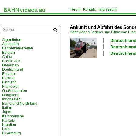
Forum
Kontakt
Impressum
Ankunft und Abfahrt des Sonde
Bahnvideos, Videos und Filme von Eis
Argentinien
Deutschland
Australien
Deutschland 
Bahnbilder-Treffen
Belgien
Deutschland 
China
Costa Rica
Dänemark
Deutschland
Ecuador
Estland
Finnland
Frankreich
Großbritannien
Hongkong
Indonesien
Irland und Nordirland
Italien
Japan
Kambodscha
Kanada
Kroatien
Laos
Luxemburg