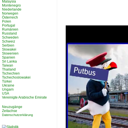
Malaysia
Montenegro
Niederlande
Norwegen
Österreich
Polen
Portugal
Rumänien
Russland
Schweden
Schweiz
Serbien
Slowakei
Slowenien
Spanien
Sri Lanka
Taiwan
Thailand
Tschechien
Tschechoslowakei
Türkei
Ukraine
Ungarn
USA
Vereinigte Arabische Emirate
Neuzugänge
Zeitachse
Datenschutzerklärung