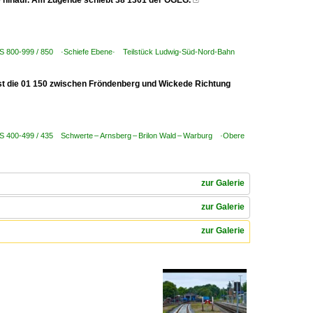
e hinauf. Am Zugende schiebt 38 1301 der ÖGEG.

KBS 800-999 / 850 ·Schiefe Ebene· Teilstück Ludwig-Süd-Nord-Bahn
ist die 01 150 zwischen Fröndenberg und Wickede Richtung
BS 400-499 / 435 Schwerte – Arnsberg – Brilon Wald – Warburg ·Obere
zur Galerie
zur Galerie
zur Galerie