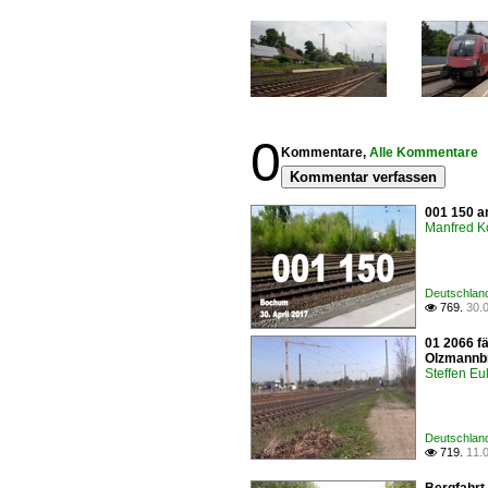
0
Kommentare,
Alle Kommentare
Kommentar verfassen
001 150 a
Manfred K
Deutschlan
769.
30.

01 2066 f
Olzmannb
Steffen Eu
Deutschlan
719.
11.
