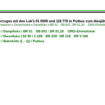
rzuges mit den Lok’s 01 0509 und 118 770 in Putbus zum diesjäh
enbahnen
»
Deutschland
»
Dampfloks
»
BR 01 DB 001 · DR 01.20 ·DRG-Einheits
 / Dampfloks / BR 01 DB 001 · DR 01.20 ·DRG-Einheitslok·
/ Dieselloks | 92 80 / 1 228 BR 228 · DR 118 DR V 180
/ Bahnhöfe (L - Q) / Putbus