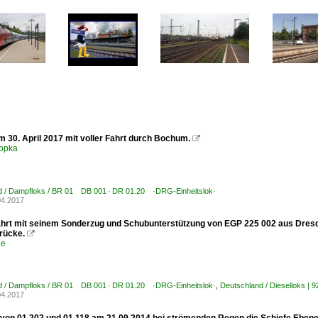
m 30. April 2017 mit voller Fahrt durch Bochum.

opka
d / Dampfloks / BR 01 DB 001 · DR 01.20 ·DRG-Einheitslok·
04.2017
ährt mit seinem Sonderzug und Schubunterstützung von EGP 225 002 aus Dres
rücke.

le
d / Dampfloks / BR 01 DB 001 · DR 01.20 ·DRG-Einheitslok·
,
Deutschland / Dieselloks 
04.2017