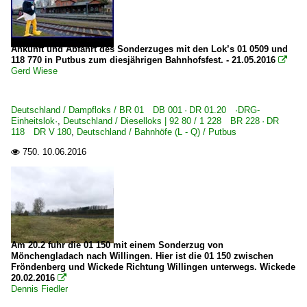
Ankunft und Abfahrt des Sonderzuges mit den Lok’s 01 0509 und
118 770 in Putbus zum diesjährigen Bahnhofsfest. - 21.05.2016

Gerd Wiese
Deutschland / Dampfloks / BR 01 DB 001 · DR 01.20 ·DRG-
Einheitslok·
,
Deutschland / Dieselloks | 92 80 / 1 228 BR 228 · DR
118 DR V 180
,
Deutschland / Bahnhöfe (L - Q) / Putbus
750.
10.06.2016

Am 20.2 fuhr die 01 150 mit einem Sonderzug von
Mönchengladach nach Willingen. Hier ist die 01 150 zwischen
Fröndenberg und Wickede Richtung Willingen unterwegs. Wickede
20.02.2016

Dennis Fiedler