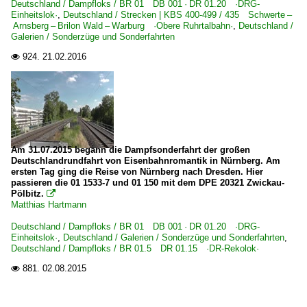
Deutschland / Dampfloks / BR 01 DB 001 · DR 01.20 ·DRG-
Einheitslok·
,
Deutschland / Strecken | KBS 400-499 / 435 Schwerte –
Arnsberg – Brilon Wald – Warburg ·Obere Ruhrtalbahn·
,
Deutschland /
Galerien / Sonderzüge und Sonderfahrten
924.
21.02.2016

Am 31.07.2015 begann die Dampfsonderfahrt der großen
Deutschlandrundfahrt von Eisenbahnromantik in Nürnberg. Am
ersten Tag ging die Reise von Nürnberg nach Dresden. Hier
passieren die 01 1533-7 und 01 150 mit dem DPE 20321 Zwickau-
Pölbitz.

Matthias Hartmann
Deutschland / Dampfloks / BR 01 DB 001 · DR 01.20 ·DRG-
Einheitslok·
,
Deutschland / Galerien / Sonderzüge und Sonderfahrten
,
Deutschland / Dampfloks / BR 01.5 DR 01.15 ·DR-Rekolok·
881.
02.08.2015
