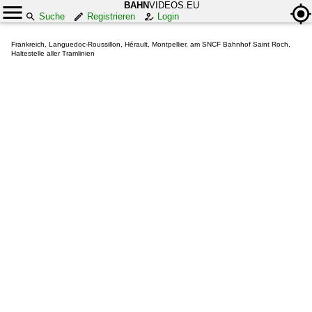
BAHN
VIDEOS.EU
Suche
Registrieren
Login
Frankreich, Languedoc-Roussillon, Hérault, Montpellier, am SNCF Bahnhof Saint Roch,
Haltestelle aller Tramlinien