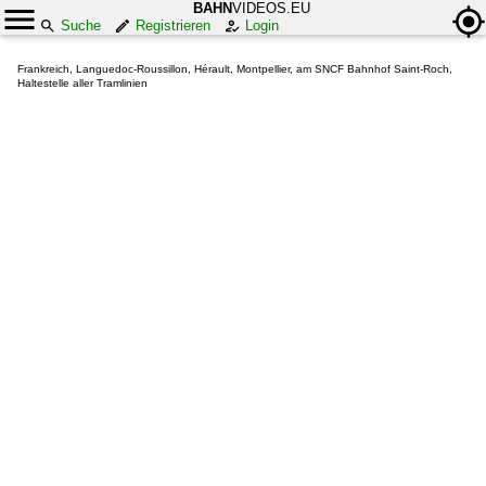
BAHN
VIDEOS.EU
Suche
Registrieren
Login
Frankreich, Languedoc-Roussillon, Hérault, Montpellier, am SNCF Bahnhof Saint-Roch,
Haltestelle aller Tramlinien