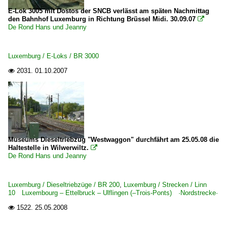
E-Lok 3005 mit Dostos der SNCB verlässt am späten Nachmittag
den Bahnhof Luxemburg in Richtung Brüssel Midi. 30.09.07

De Rond Hans und Jeanny
Luxemburg / E-Loks / BR 3000
2031.
01.10.2007

Museums Dieseltriebzug "Westwaggon" durchfährt am 25.05.08 die
Haltestelle in Wilwerwiltz.

De Rond Hans und Jeanny
Luxemburg / Dieseltriebzüge / BR 200
,
Luxemburg / Strecken / Linn
10 Luxembourg – Ettelbruck – Ulflingen (–Trois-Ponts) ·Nordstrecke·
1522.
25.05.2008
