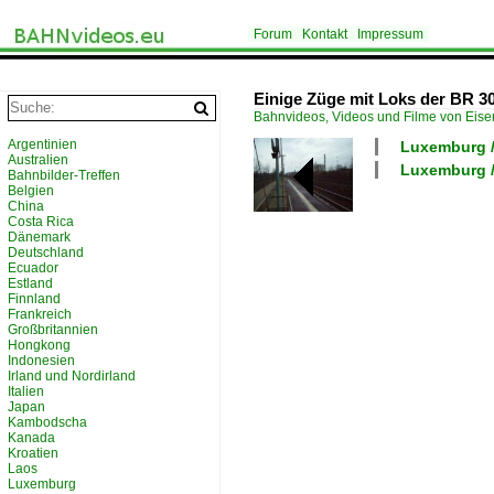
Forum
Kontakt
Impressum
Einige Züge mit Loks der BR 3
Bahnvideos, Videos und Filme von Eis
Argentinien
Luxemburg /
Australien
Luxemburg /
Bahnbilder-Treffen
Belgien
China
Costa Rica
Dänemark
Deutschland
Ecuador
Estland
Finnland
Frankreich
Großbritannien
Hongkong
Indonesien
Irland und Nordirland
Italien
Japan
Kambodscha
Kanada
Kroatien
Laos
Luxemburg