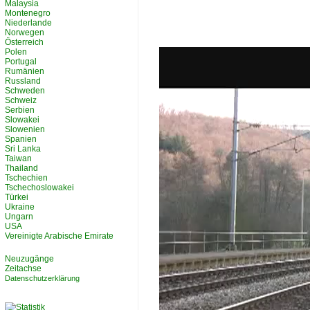
Malaysia
Montenegro
Niederlande
Norwegen
Österreich
Polen
Portugal
Rumänien
Russland
Schweden
Schweiz
Serbien
Slowakei
Slowenien
Spanien
Sri Lanka
Taiwan
Thailand
Tschechien
Tschechoslowakei
Türkei
Ukraine
Ungarn
USA
Vereinigte Arabische Emirate
Neuzugänge
Zeitachse
Datenschutzerklärung