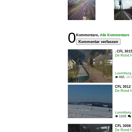
0
Kommentare,
Alle Kommentare
Kommentar verfassen
. CFL 3015
De Rond H
Luxemburg 
665.
19.

CFL 3012 
De Rond H
Luxemburg 
1103.

 
CFL 3008 
De Rond H