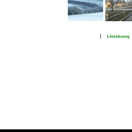
Lëtzebuerg