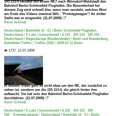
143 233-5 verlässt mit einem RE7 nach Wünsdorf-Waldstadt den
Bahnhof Berlin-Schönefeld Flughafen. Die Besonderheit bei
diesem Zug wird schnell klar, wenn man versteht, welches Wort
am Ende des Videos zweimal fällt - "Prototypwagen"! An dritter
Stelle war er eingereiht. (11.07.2009)

Kevin Schmidt
Deutschland / Bahnhöfe (A - E) / Berlin Schönefeld Flughafen
,
Deutschland / E-Loks | konventionell / 6 143 BR 143 DR 243
,
Deutschland / Regionalzüge (Bundesländer) / Berlin und Brandenburg
,
Bahnbilder-Treffen / Treffen 2009 / 2009-07-11 Berlin
1737.
12.07.2009

In diesem Video geht es nicht etwa um den RE, der zunächst zu
sehen ist, sondern um die 155 113-4, die gleich hinter ihm
auftaucht. Sie hat solo den Bahnhof Berlin-Schönefeld Flughafen
durchfahren. (11.07.2009)

Kevin Schmidt
Deutschland / E-Loks | konventionell / 6 155 BR 155 DR
250 'Energiecontainer'
,
Deutschland / Bahnhöfe (A - E) / Berlin