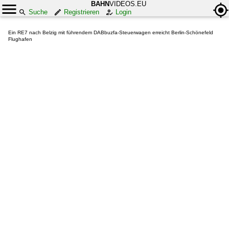
BAHN
VIDEOS.EU
Suche
Registrieren
Login
Ein RE7 nach Belzig mit führendem DABbuzfa-Steuerwagen erreicht Berlin-Schönefeld
Flughafen