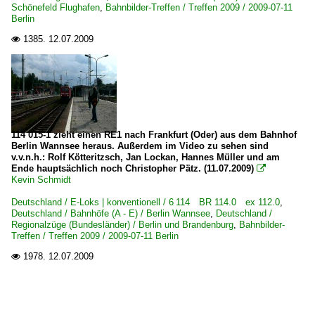
Schönefeld Flughafen
,
Bahnbilder-Treffen / Treffen 2009 / 2009-07-11
Berlin
1385.
12.07.2009

114 015-1 zieht einen RE1 nach Frankfurt (Oder) aus dem Bahnhof
Berlin Wannsee heraus. Außerdem im Video zu sehen sind
v.v.n.h.: Rolf Kötteritzsch, Jan Lockan, Hannes Müller und am
Ende hauptsächlich noch Christopher Pätz. (11.07.2009)

Kevin Schmidt
Deutschland / E-Loks | konventionell / 6 114 BR 114.0 ex 112.0
,
Deutschland / Bahnhöfe (A - E) / Berlin Wannsee
,
Deutschland /
Regionalzüge (Bundesländer) / Berlin und Brandenburg
,
Bahnbilder-
Treffen / Treffen 2009 / 2009-07-11 Berlin
1978.
12.07.2009
