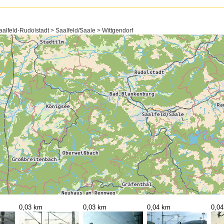
alfeld-Rudolstadt > Saalfeld/Saale > Wittgendorf
0,03 km
0,03 km
0,04 km
0,0