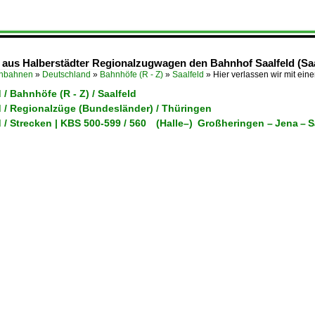
B aus Halberstädter Regionalzugwagen den Bahnhof Saalfeld (Saal
enbahnen
»
Deutschland
»
Bahnhöfe (R - Z)
»
Saalfeld
»
Hier verlassen wir mit ein
/ Bahnhöfe (R - Z) / Saalfeld
 / Regionalzüge (Bundesländer) / Thüringen
 / Strecken | KBS 500-599 / 560 (Halle–) Großheringen – Jena – 