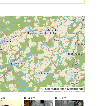
(C) OpenStreetMap-Mitwirkende
4 km
0,04 km
0,05 km