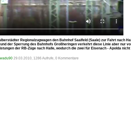
Halberstädter Regionalzugwagen den Bahnhof Saalfeld (Saale) zur Fahrt nach H
rund der Sperrung des Bahnhofs Großheringen verkehrt diese Linie aber nur v
ungen der RB-Züge nach Halle, wodurch die zwei für Eisenach - Apolda nicht 
m/wadu90
29.03.2010, 1286 Aufrufe, 0 Kommentare