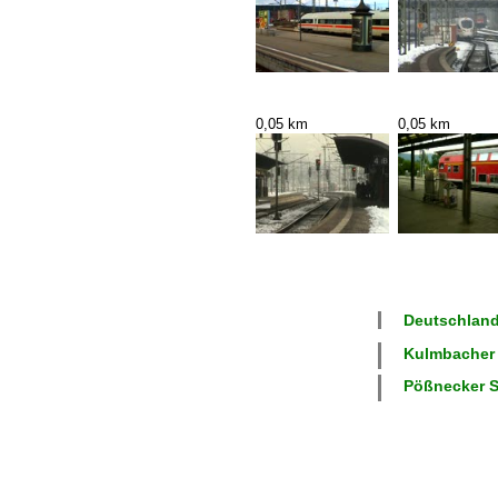
0,05 km
0,05 km
Deutschland 
Kulmbacher S
Pößnecker St