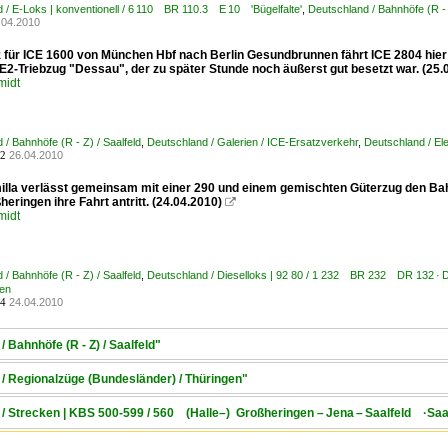
 / E-Loks | konventionell / 6 110 BR 110.3 E 10 'Bügelfalte'
,
Deutschland / Bahnhöfe (R - 
.04.2010
 für ICE 1600 von München Hbf nach Berlin Gesundbrunnen fährt ICE 2804 hier au
E2-Triebzug "Dessau", der zu später Stunde noch äußerst gut besetzt war. (25.
midt
 / Bahnhöfe (R - Z) / Saalfeld
,
Deutschland / Galerien / ICE-Ersatzverkehr
,
Deutschland / El
26.04.2010
2
illa verlässt gemeinsam mit einer 290 und einem gemischten Güterzug den Bah
eringen ihre Fahrt antritt. (24.04.2010)

midt
 / Bahnhöfe (R - Z) / Saalfeld
,
Deutschland / Dieselloks | 92 80 / 1 232 BR 232 DR 132 · 
ten
24.04.2010
4
 Bahnhöfe (R - Z) / Saalfeld"
/ Regionalzüge (Bundesländer) / Thüringen"
/ Strecken | KBS 500-599 / 560 (Halle–) Großheringen – Jena – Saalfeld ·Sa