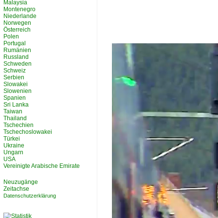
Malaysia
Montenegro
Niederlande
Norwegen
Österreich
Polen
Portugal
Rumänien
Russland
Schweden
Schweiz
Serbien
Slowakei
Slowenien
Spanien
Sri Lanka
Taiwan
Thailand
Tschechien
Tschechoslowakei
Türkei
Ukraine
Ungarn
USA
Vereinigte Arabische Emirate
Neuzugänge
Zeitachse
Datenschutzerklärung