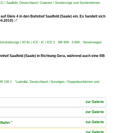
Z) / Saalfeld
,
Deutschland / Galerien / Sonderzüge und Sonderfahrten
f Gleis 4 in den Bahnhof Saalfeld (Saale) ein. Es handelt sich
04.2010)

ektrotriebzüge | 93 8x | ICE - IC / ICE 2 BR 808 · 5 808 Steuerwagen
nhof Saalfeld (Saale) in Richtung Gera, während auch eine RB
DR 130.1 'Ludmilla'
,
Deutschland / Sonstiges / Doppelausfahrten und
zur Galerie
zur Galerie
zur Galerie
albahn·"
zur Galerie