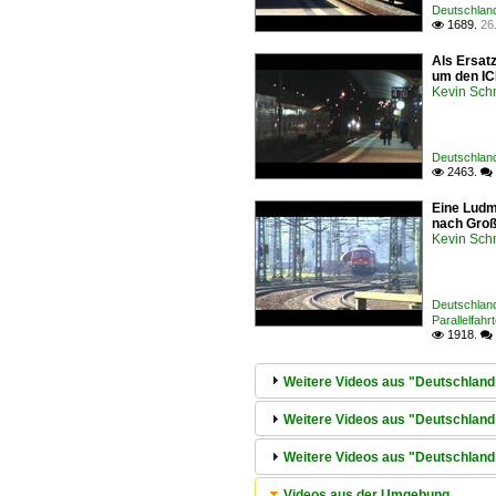
Deutschland
1689.
26

Als Ersatz
um den IC
Kevin Sch
Deutschland
2463.

 
Eine Ludm
nach Großh
Kevin Sch
Deutschland
Parallelfahr
1918.

 
Weitere Videos aus "Deutschland /
Weitere Videos aus "Deutschland 
Weitere Videos aus "Deutschland 
Videos aus der Umgebung