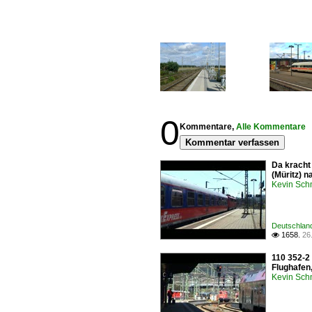
0
Kommentare,
Alle Kommentare
Kommentar verfassen
Da kracht
(Müritz) n
Kevin Sch
Deutschland
1658.
26

110 352-2 
Flughafen,
Kevin Sch