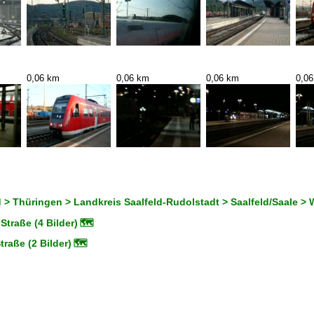
0,06 km
0,06 km
0,06 km
0,0
> Thüringen > Landkreis Saalfeld-Rudolstadt > Saalfeld/Saale > 
traße (4 Bilder)
🗺
raße (2 Bilder)
🗺