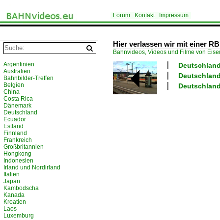
Forum
Kontakt
Impressum
Hier verlassen wir mit einer R
Bahnvideos, Videos und Filme von Eis
Argentinien
Deutschland 
Australien
Deutschland
Bahnbilder-Treffen
Belgien
Deutschland
China
Costa Rica
Dänemark
Deutschland
Ecuador
Estland
Finnland
Frankreich
Großbritannien
Hongkong
Indonesien
Irland und Nordirland
Italien
Japan
Kambodscha
Kanada
Kroatien
Laos
Luxemburg