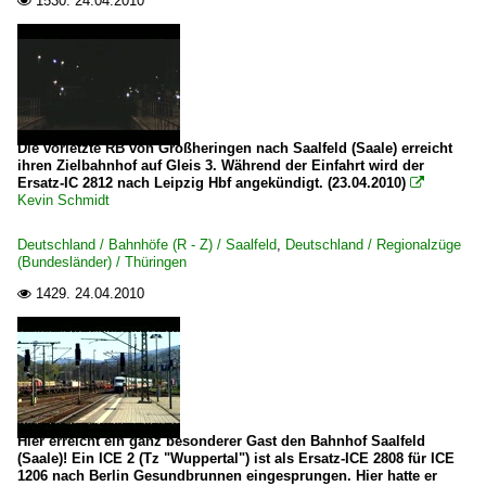
1530.
24.04.2010

Die vorletzte RB von Großheringen nach Saalfeld (Saale) erreicht
ihren Zielbahnhof auf Gleis 3. Während der Einfahrt wird der
Ersatz-IC 2812 nach Leipzig Hbf angekündigt. (23.04.2010)

Kevin Schmidt
Deutschland / Bahnhöfe (R - Z) / Saalfeld
,
Deutschland / Regionalzüge
(Bundesländer) / Thüringen
1429.
24.04.2010

Hier erreicht ein ganz besonderer Gast den Bahnhof Saalfeld
(Saale)! Ein ICE 2 (Tz "Wuppertal") ist als Ersatz-ICE 2808 für ICE
1206 nach Berlin Gesundbrunnen eingesprungen. Hier hatte er