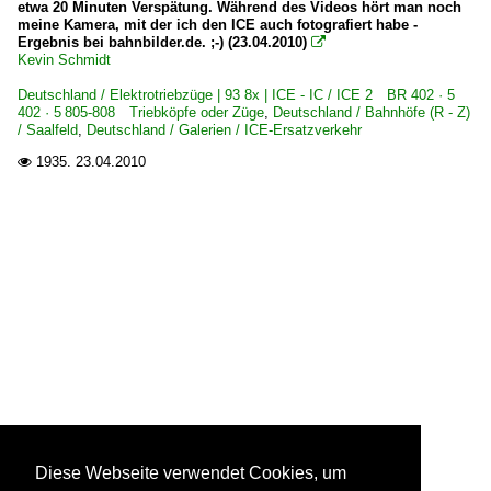
etwa 20 Minuten Verspätung. Während des Videos hört man noch
meine Kamera, mit der ich den ICE auch fotografiert habe -
Ergebnis bei bahnbilder.de. ;-) (23.04.2010)

Kevin Schmidt
Deutschland / Elektrotriebzüge | 93 8x | ICE - IC / ICE 2 BR 402 · 5
402 · 5 805-808 Triebköpfe oder Züge
,
Deutschland / Bahnhöfe (R - Z)
/ Saalfeld
,
Deutschland / Galerien / ICE-Ersatzverkehr
1935.
23.04.2010

Diese Webseite verwendet Cookies, um