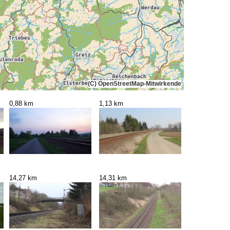
(C) OpenStreetMap-Mitwirkende
0,88 km
1,13 km
14,27 km
14,31 km