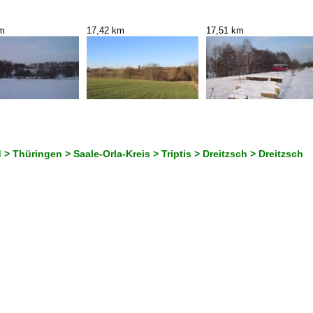
km
17,42 km
17,51 km
> Thüringen > Saale-Orla-Kreis > Triptis > Dreitzsch > Dreitzsch