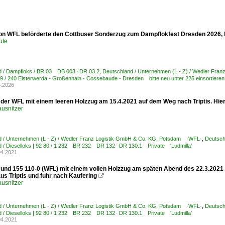
on WFL beförderte den Cottbuser Sonderzug zum Dampflokfest Dresden 2026, h
ufe
d / Dampfloks / BR 03 DB 003 · DR 03.2
,
Deutschland / Unternehmen (L - Z) / Wedler Fr
 / 240 Elsterwerda - Großenhain - Cossebaude - Dresden bitte neu unter 225 einsortieren
4.2026
 der WFL mit einem leeren Holzzug am 15.4.2021 auf dem Weg nach Triptis. Hie
usnitzer
d / Unternehmen (L - Z) / Wedler Franz Logistik GmbH & Co. KG, Potsdam ·WFL·
,
Deutschl
 / Dieselloks | 92 80 / 1 232 BR 232 DR 132 · DR 130.1 Private 'Ludmilla'
04.2021
 und 155 110-0 (WFL) mit einem vollen Holzzug am späten Abend des 22.3.2021
us Triptis und fuhr nach Kaufering

usnitzer
d / Unternehmen (L - Z) / Wedler Franz Logistik GmbH & Co. KG, Potsdam ·WFL·
,
Deutschl
 / Dieselloks | 92 80 / 1 232 BR 232 DR 132 · DR 130.1 Private 'Ludmilla'
04.2021