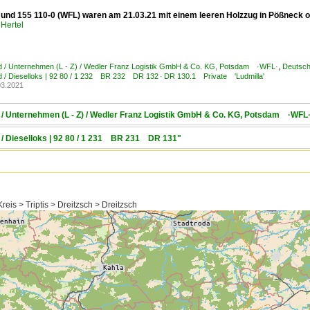
 und 155 110-0 (WFL) waren am 21.03.21 mit einem leeren Holzzug in Pößneck ob
Hertel
d / Unternehmen (L - Z) / Wedler Franz Logistik GmbH & Co. KG, Potsdam ·WFL·
,
Deutschl
 / Dieselloks | 92 80 / 1 232 BR 232 DR 132 · DR 130.1 Private 'Ludmilla'
03.2021
 / Unternehmen (L - Z) / Wedler Franz Logistik GmbH & Co. KG, Potsdam ·WFL
 / Dieselloks | 92 80 / 1 231 BR 231 DR 131"
eis > Triptis > Dreitzsch > Dreitzsch