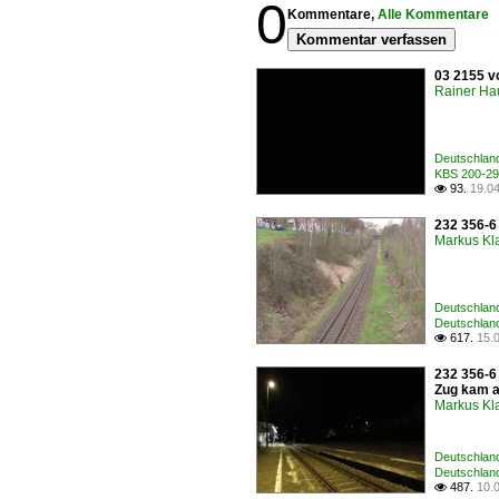
0
Kommentare,
Alle Kommentare
Kommentar verfassen
03 2155 v
Rainer Ha
Deutschlan
KBS 200-299
93.
19.0

232 356-6
Markus Kla
Deutschlan
Deutschland
617.
15.

232 356-6
Zug kam a
Markus Kla
Deutschlan
Deutschland
487.
10.
