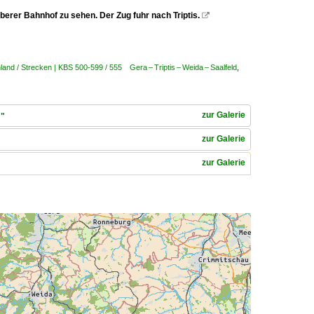
erer Bahnhof zu sehen. Der Zug fuhr nach Triptis.

and / Strecken | KBS 500-599 / 555 Gera – Triptis – Weida – Saalfeld
,
zur Galerie
·"
zur Galerie
zur Galerie