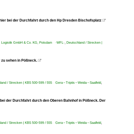
ier bei der Durchfahrt durch den Hp Dresden Bischofsplatz

anz Logistik GmbH & Co. KG, Potsdam ·WFL·
,
Deutschland / Strecken |
r zu sehen in Pößneck.

and / Strecken | KBS 500-599 / 555 Gera – Triptis – Weida – Saalfeld
,
 bei der Durchfahrt durch den Oberen Bahnhof in Pößneck. Der
and / Strecken | KBS 500-599 / 555 Gera – Triptis – Weida – Saalfeld
,