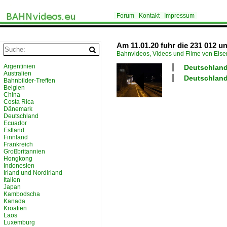
Forum
Kontakt
Impressum
Am 11.01.20 fuhr die 231 012 u
Bahnvideos, Videos und Filme von Eis
Argentinien
Deutschland
Australien
Deutschland
Bahnbilder-Treffen
Belgien
China
Costa Rica
Dänemark
Deutschland
Ecuador
Estland
Finnland
Frankreich
Großbritannien
Hongkong
Indonesien
Irland und Nordirland
Italien
Japan
Kambodscha
Kanada
Kroatien
Laos
Luxemburg