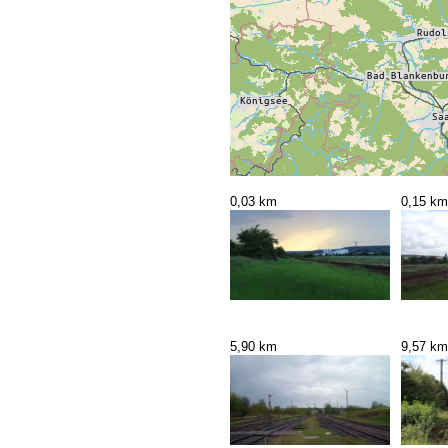
0,03 km
0,15 km
5,90 km
9,57 km