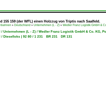
nd 155 159 (der WFL) einen Holzzug von Triptis nach Saalfeld.
enbahnen
»
Deutschland
»
Unternehmen (L - Z)
»
Wedler Franz Logistik GmbH & 
 / Unternehmen (L - Z) / Wedler Franz Logistik GmbH & Co. KG,
 / Dieselloks | 92 80 / 1 231 BR 231 DR 131