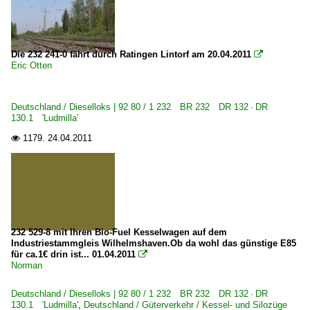
Die 232 241-0 fährt durch Ratingen Lintorf am 20.04.2011

Eric Otten
Deutschland / Dieselloks | 92 80 / 1 232 BR 232 DR 132 · DR
130.1 'Ludmilla'
1179.
24.04.2011

232 529-8 mit Ihren Bio-Fuel Kesselwagen auf dem
Industriestammgleis Wilhelmshaven.Ob da wohl das günstige E85
für ca.1€ drin ist... 01.04.2011

Norman
Deutschland / Dieselloks | 92 80 / 1 232 BR 232 DR 132 · DR
130.1 'Ludmilla'
,
Deutschland / Güterverkehr / Kessel- und Silozüge