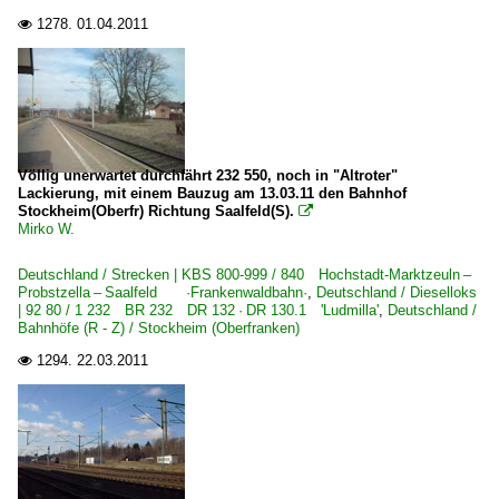
1278.
01.04.2011

Völlig unerwartet durchfährt 232 550, noch in "Altroter"
Lackierung, mit einem Bauzug am 13.03.11 den Bahnhof
Stockheim(Oberfr) Richtung Saalfeld(S).

Mirko W.
Deutschland / Strecken | KBS 800-999 / 840 Hochstadt-Marktzeuln –
Probstzella – Saalfeld ·Frankenwaldbahn·
,
Deutschland / Dieselloks
| 92 80 / 1 232 BR 232 DR 132 · DR 130.1 'Ludmilla'
,
Deutschland /
Bahnhöfe (R - Z) / Stockheim (Oberfranken)
1294.
22.03.2011
