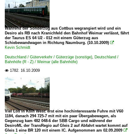
Während der Sonderzug aus Cottbus wegrangiert wird und ein
Desiro als RB nach Kranichfeld den Bahnhof Weimar verlässt, fährt
der Taurus ES 64 U2 - 012 mit einem Güterzug aus
Schiebewandwagen in Richtung Naumburg. (10.10.2009)

Kevin Schmidt
Deutschland / Güterverkehr / Güterzüge (sonstige)
,
Deutschland /
Bahnhöfe (R - Z) / Weimar (alle Bahnhöfe)
1782.
16.10.2009

Viel Los in Köln West: erst eine hochinteressante Fuhre mit V60
1184, danach 294 725-7 mit mit ein paar Übergabewagen, als
Gegenzug kam 482 048-6 der SBB Cargo und während der
DesiroML der TransRegio auf Gleis 2 auf Abfahrt wartet kommt auf
Gleis 1 eine BR 120 mit einem IC. Aufgenommen am 02.09.2009
