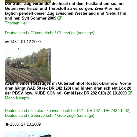
Der Güter Zug verbindet die Insel mit dem Festland um sie mit
Gütern wie Heizöl und Treibstoff zu versorgen. Zwei-Vier mal
täglich pendelt dieser Zug zwischen Westerland und Niebüll hin
und her. Sylt Sommer 2009

Thorben Heil
Deutschland / Güterverkehr / Güterzüge (sonstige)
1432.
01.12.2009

Avfahrt eines Holzzuges im Güterbahnhof Rostock-Bramow. Vorne
dran hängt WAB 58 (ex DR 142 128) und hinten dran schiebt Lok 20
der PBSV bzw. KUBE CON rail GmbH (ex DR 202 610) 26.10.2009

Mario Kämpfe
Deutschland / E-Loks | konventionell / 6 142 BR 142 DR 242 E 42
,
Deutschland / Güterverkehr / Güterzüge (sonstige)
2385.
27.10.2009
