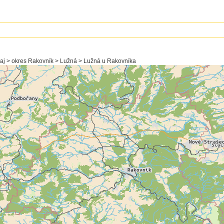
raj > okres Rakovník > Lužná > Lužná u Rakovníka