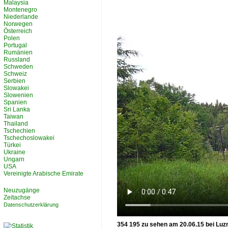
Malaysia
Montenegro
Niederlande
Norwegen
Österreich
Polen
Portugal
Rumänien
Russland
Schweden
Schweiz
Serbien
Slowakei
Slowenien
Spanien
Sri Lanka
Taiwan
Thailand
Tschechien
Tschechoslowakei
Türkei
Ukraine
Ungarn
USA
Vereinigte Arabische Emirate
Neuzugänge
Zeitachse
Datenschutzerklärung
354 195 zu sehen am 20.06.15 bei Luz