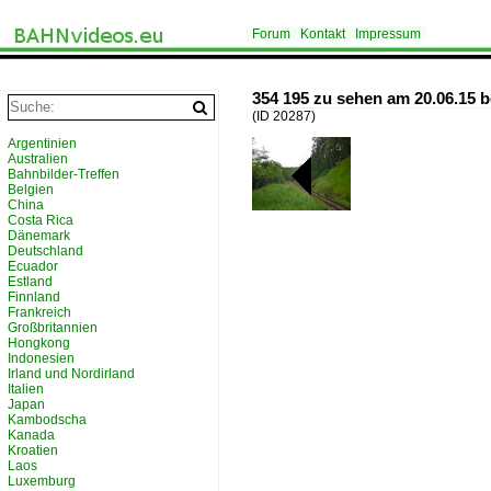
Forum
Kontakt
Impressum
354 195 zu sehen am 20.06.15 b
(ID 20287)
Argentinien
Australien
Bahnbilder-Treffen
Belgien
China
Costa Rica
Dänemark
Deutschland
Ecuador
Estland
Finnland
Frankreich
Großbritannien
Hongkong
Indonesien
Irland und Nordirland
Italien
Japan
Kambodscha
Kanada
Kroatien
Laos
Luxemburg