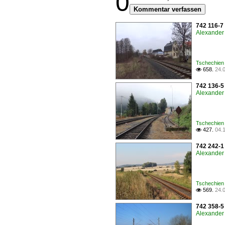
0
Kommentar verfassen
742 116-7
Alexander 
Tschechien 
658.
24.

742 136-5
Alexander 
Tschechien 
427.
04.

742 242-1
Alexander 
Tschechien 
569.
24.

742 358-5
Alexander 