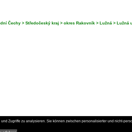
ední Čechy > Středočeský kraj > okres Rakovník > Lužná > Lužná 
und Zugriffe zu analysieren. Sie können zwischen personalisierter und nicht-pers