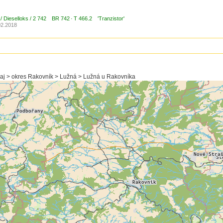
/ Dieselloks / 2 742 BR 742 · T 466.2 'Tranzistor'
02.2018
raj > okres Rakovník > Lužná > Lužná u Rakovníka