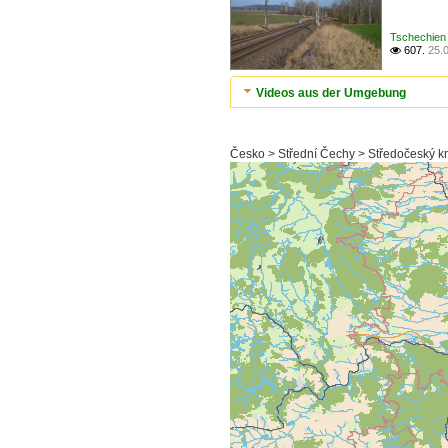
Tschechien 
607.
25.

Videos aus der Umgebung
Česko > Střední Čechy > Středočeský k