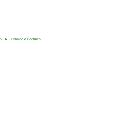
b – A¨ – Hranice v Čechách