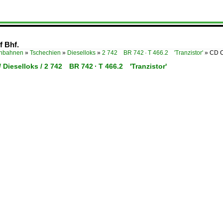
f Bhf.
enbahnen
»
Tschechien
»
Dieselloks
»
2 742 BR 742 · T 466.2 'Tranzistor'
»
CD C
 Dieselloks / 2 742 BR 742 · T 466.2 'Tranzistor'