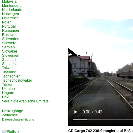
Malaysia
Montenegro
Niederlande
Norwegen
Österreich
Polen
Portugal
Rumänien
Russland
Schweden
Schweiz
Serbien
Slowakei
Slowenien
Spanien
Sri Lanka
Taiwan
Thailand
Tschechien
Tschechoslowakei
Türkei
Ukraine
Ungarn
USA
Vereinigte Arabische Emirate
Neuzugänge
Zeitachse
Datenschutzerklärung
CD Cargo 742 238-9 rangiert auf Bhf.