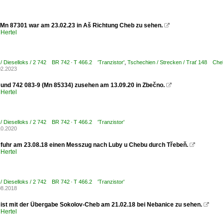
 Mn 87301 war am 23.02.23 in Aš Richtung Cheb zu sehen.

Hertel
/ Dieselloks / 2 742 BR 742 · T 466.2 'Tranzistor'
,
Tschechien / Strecken / Trať 148 Che
02.2023
 und 742 083-9 (Mn 85334) zusehen am 13.09.20 in Zbečno.

Hertel
/ Dieselloks / 2 742 BR 742 · T 466.2 'Tranzistor'
10.2020
 fuhr am 23.08.18 einen Messzug nach Luby u Chebu durch Třebeň.

Hertel
/ Dieselloks / 2 742 BR 742 · T 466.2 'Tranzistor'
08.2018
 ist mit der Übergabe Sokolov-Cheb am 21.02.18 bei Nebanice zu sehen.

Hertel