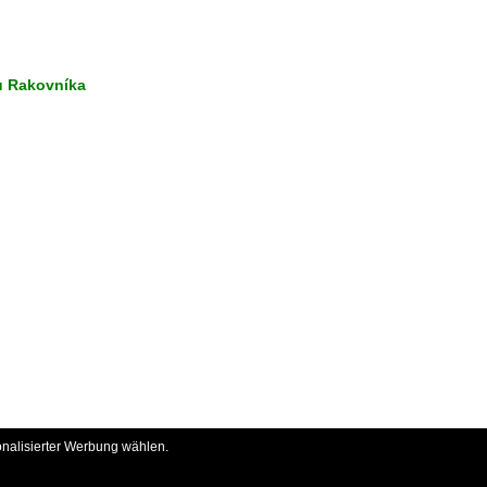
u Rakovníka
onalisierter Werbung wählen.