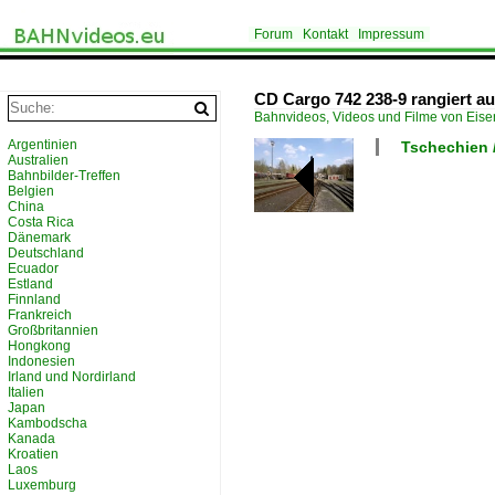
Forum
Kontakt
Impressum
CD Cargo 742 238-9 rangiert au
Bahnvideos, Videos und Filme von Eis
Argentinien
Tschechien /
Australien
Bahnbilder-Treffen
Belgien
China
Costa Rica
Dänemark
Deutschland
Ecuador
Estland
Finnland
Frankreich
Großbritannien
Hongkong
Indonesien
Irland und Nordirland
Italien
Japan
Kambodscha
Kanada
Kroatien
Laos
Luxemburg