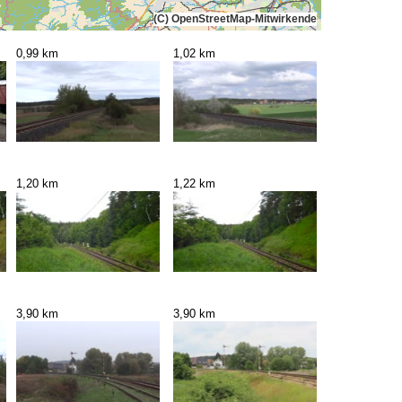
(C) OpenStreetMap-Mitwirkende
0,99 km
1,02 km
1,20 km
1,22 km
3,90 km
3,90 km