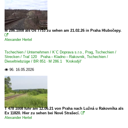
M 286.1008 als Os 7753 zu sehen am 21.02.26 in Praha Hlubočepy.

Alexander Hertel
Tschechien / Unternehmen / K´C Doprava s.r.o., Prag
,
Tschechien /
Strecken / Trať 120 Praha – Kladno – Rakovnik
,
Tschechien /
Dieseltriebzüge / BR 851 · M 286.1 'Krokodýl'
96.
16.05.2026

T 478 1008 fuhr am 12.06.21 von Praha nach Lužná u Rakovníka als
Ex 11820. Hier zu sehen bei Nové Strašecí.

Alexander Hertel