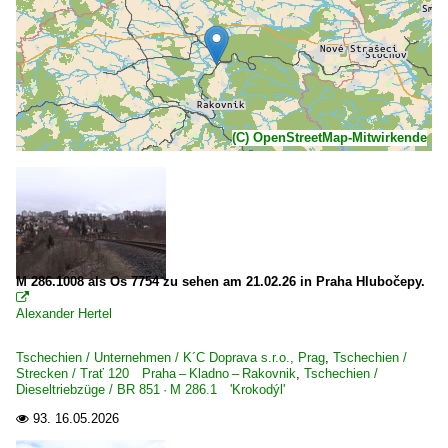
(C) OpenStreetMap-Mitwirkende
M 286.1008 als Os 7754 zu sehen am 21.02.26 in Praha Hlubočepy.

Alexander Hertel
Tschechien / Unternehmen / K´C Doprava s.r.o., Prag
,
Tschechien /
Strecken / Trať 120 Praha – Kladno – Rakovnik
,
Tschechien /
Dieseltriebzüge / BR 851 · M 286.1 'Krokodýl'
93.
16.05.2026
