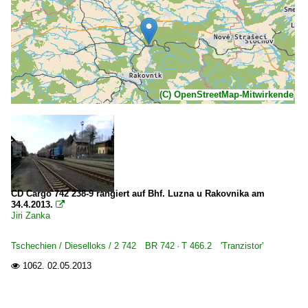
(C) OpenStreetMap-Mitwirkende
CD Cargo 742 238-9 rangiert auf Bhf. Luzna u Rakovnika am
34.4.2013.

Jiri Zanka
Tschechien / Dieselloks / 2 742 BR 742 · T 466.2 'Tranzistor'
1062.
02.05.2013
