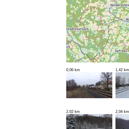
0,06 km
1,42 km
2,02 km
2,04 km