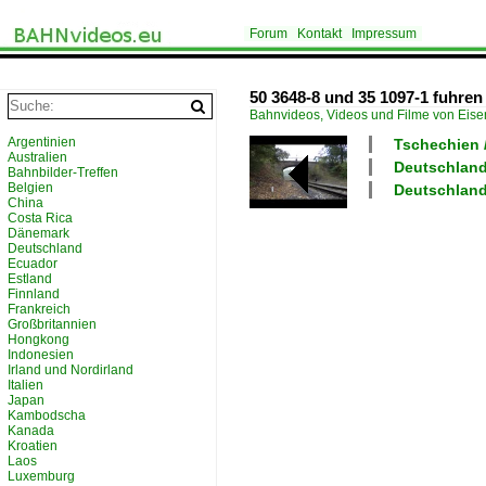
Forum
Kontakt
Impressum
50 3648-8 und 35 1097-1 fuhre
Bahnvideos, Videos und Filme von Eis
Argentinien
Tschechien 
Australien
Deutschland 
Bahnbilder-Treffen
Belgien
Deutschland
China
Costa Rica
Dänemark
Deutschland
Ecuador
Estland
Finnland
Frankreich
Großbritannien
Hongkong
Indonesien
Irland und Nordirland
Italien
Japan
Kambodscha
Kanada
Kroatien
Laos
Luxemburg