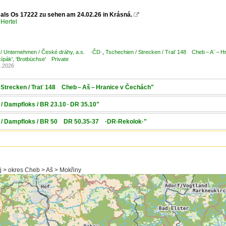
 als Os 17222 zu sehen am 24.02.26 in Krásná.

Hertel
 / Unternehmen / České dráhy, a.s. ·ČD·
,
Tschechien / Strecken / Trať 148 Cheb – A¨ – H
pák', 'Brotbüchse' Private
4.2026
 Strecken / Trať 148 Cheb – Aš – Hranice v Čechách"
/ Dampfloks / BR 23.10 · DR 35.10"
d / Dampfloks / BR 50 DR 50.35-37 ·DR-Rekolok·"
j > okres Cheb > Aš > Mokřiny