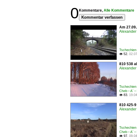
0
Kommentare,
Alle Kommentare
Kommentar verfassen
Am 27.09.2
Alexander 
Tschechien 
52.
02.0

810 538 al
Alexander 
Tschechien 
Cheb – A¨ –
83.
19.0

810 425-9
Alexander 
Tschechien 
Cheb – A¨ –
97.
09.0
