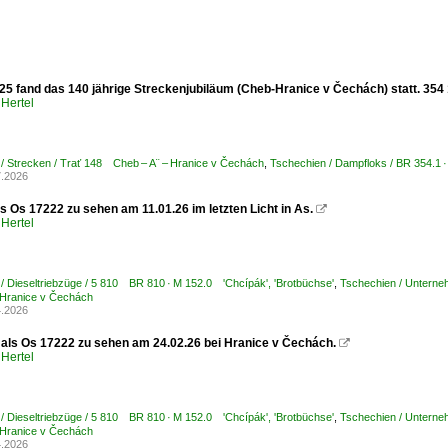
5 fand das 140 jährige Streckenjubiläum (Cheb-Hranice v Čechách) statt. 354 1
Hertel
/ Strecken / Trať 148 Cheb – A¨ – Hranice v Čechách
,
Tschechien / Dampfloks / BR 354.1 
7.2026
s Os 17222 zu sehen am 11.01.26 im letzten Licht in As.

Hertel
/ Dieseltriebzüge / 5 810 BR 810 · M 152.0 'Chcípák', 'Brotbüchse'
,
Tschechien / Unterne
 Hranice v Čechách
4.2026
 als Os 17222 zu sehen am 24.02.26 bei Hranice v Čechách.

Hertel
/ Dieseltriebzüge / 5 810 BR 810 · M 152.0 'Chcípák', 'Brotbüchse'
,
Tschechien / Unterne
 Hranice v Čechách
4.2026