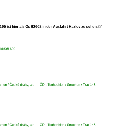
95 ist hier als Os 92602 in der Ausfahrt Hazlov zu sehen.

· kkStB 629
hmen / České dráhy, a.s. ·ČD·
,
Tschechien / Strecken / Trať 148
hmen / České dráhy, a.s. ·ČD·
,
Tschechien / Strecken / Trať 148