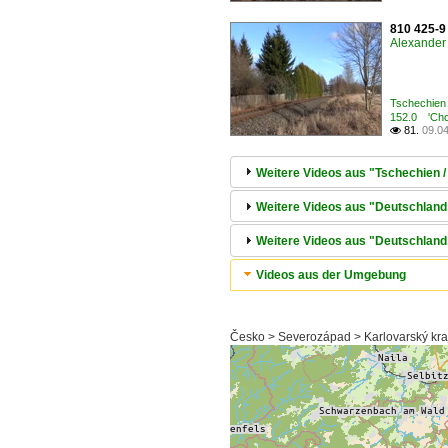
810 425-9
Alexander 
Tschechien
152.0 'Chcí
81.
09.0

Weitere Videos aus "Tschechien /
Weitere Videos aus "Deutschland 
Weitere Videos aus "Deutschlan
Videos aus der Umgebung
Česko > Severozápad > Karlovarský kra