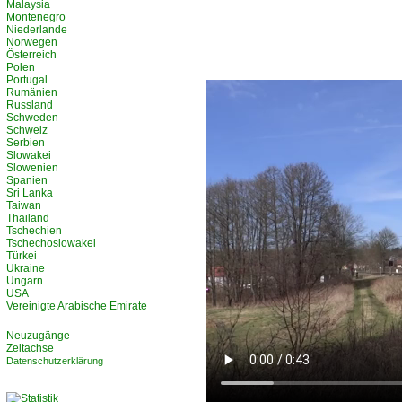
Malaysia
Montenegro
Niederlande
Norwegen
Österreich
Polen
Portugal
Rumänien
Russland
Schweden
Schweiz
Serbien
Slowakei
Slowenien
Spanien
Sri Lanka
Taiwan
Thailand
Tschechien
Tschechoslowakei
Türkei
Ukraine
Ungarn
USA
Vereinigte Arabische Emirate
Neuzugänge
Zeitachse
Datenschutzerklärung