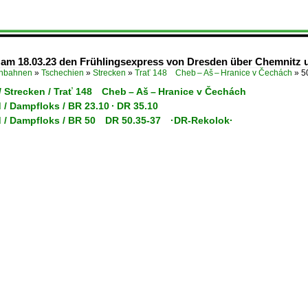
n am 18.03.23 den Frühlingsexpress von Dresden über Chemnitz u
enbahnen
»
Tschechien
»
Strecken
»
Trať 148 Cheb – Aš – Hranice v Čechách
»
5
/ Strecken / Trať 148 Cheb – Aš – Hranice v Čechách
/ Dampfloks / BR 23.10 · DR 35.10
 / Dampfloks / BR 50 DR 50.35-37 ·DR-Rekolok·