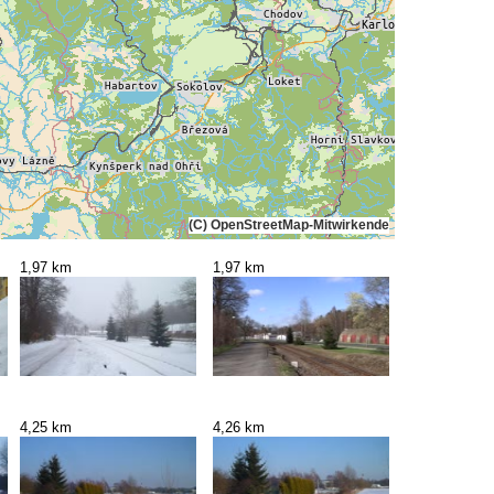
(C) OpenStreetMap-Mitwirkende
1,97 km
1,97 km
4,25 km
4,26 km