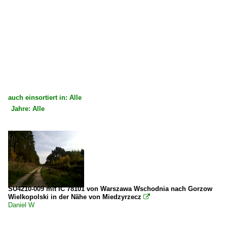
auch einsortiert in: Alle
Jahre: Alle
×
×
Alle Kategorien
Alle Jahre
Deutschland
2010
Bahnhöfe (F - K)
2019
Frankfurt (Oder) Pbf ·BFP·
SU4210-009 mit IC 78101 von Warszawa Wschodnia nach Gorzow
2020
Wielkopolski in der Nähe von Miedzyrzecz

Daniel W
E-Loks | Drehstrom | 91 80
2020
6 193 BR 193 ·Vectron AC/MS·