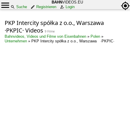
BAHN
VIDEOS.EU
Suche
Registrieren
Login
PKP Intercity spółka z o.o., Warszawa
·PKPIC· Videos
9 Filme
Bahnvideos, Videos und Filme von Eisenbahnen
»
Polen
»
Unternehmen
»
PKP Intercity spółka z o.o., Warszawa ·PKPIC·