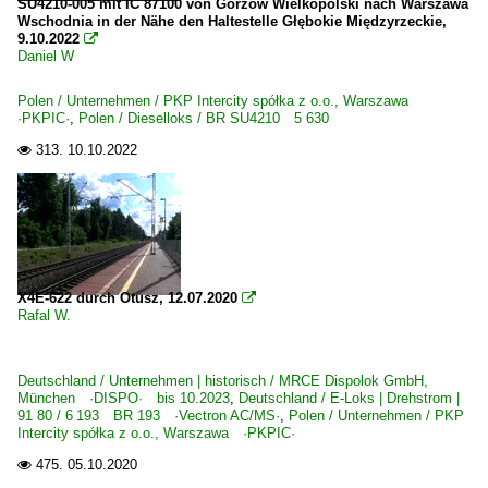
SU4210-005 mit IC 87100 von Gorzow Wielkopolski nach Warszawa
Wschodnia in der Nähe den Haltestelle Głębokie Międzyrzeckie,
BR 5 370 · E 193 ·Vectron MS· 'X4EA' Private
9.10.2022

Daniel W
EP08 1 140
EU44 · 5 370 · BR 183 ·ES 64 U4-D· Husarz
Polen / Unternehmen / PKP Intercity spółka z o.o., Warszawa
·PKPIC·
,
Polen / Dieselloks / BR SU4210 5 630
EU46 5 370 ·Vectron MS·
313.
10.10.2022

X4E-622 durch Otusz, 12.07.2020

Rafal W.
Deutschland / Unternehmen | historisch / MRCE Dispolok GmbH,
München ·DISPO· bis 10.2023
,
Deutschland / E-Loks | Drehstrom |
91 80 / 6 193 BR 193 ·Vectron AC/MS·
,
Polen / Unternehmen / PKP
Intercity spółka z o.o., Warszawa ·PKPIC·
475.
05.10.2020
