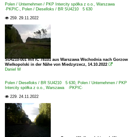
2022
Polen / Unternehmen / PKP Intercity spółka z o.o., Warszawa
·PKPIC·
,
Polen / Dieselloks / BR SU4210 5 630
Unternehmen | historisch
259.
29.11.2022

MRCE Dispolok GmbH, München ·DISPO· bis 10.2023
Polen
Bahnhöfe
SU4210-001 mit IC 78101 aus Warszawa Wschodnia nach Gorzow
Gorzow (Landsberg a.d.Warthe)
Wielkopolski in der Nähe von Miedzyrzecz, 14.10.2022

Daniel W
Rzepin (Reppen)
Słubice (Lebus)
Polen / Dieselloks / BR SU4210 5 630
,
Polen / Unternehmen / PKP
Intercity spółka z o.o., Warszawa ·PKPIC·
Zielona Gora (Grünberg)
229.
24.11.2022

~ Sonstige
Dieselloks
BR SU4210 5 630
E-Loks