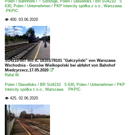
Polen / Bahnhöfe / ~ Sonstige
,
Polen / Dieselloks / BR SU4210 5
630
,
Polen / Unternehmen / PKP Intercity spółka z o.o., Warszawa
·PKPIC·
400.
03.06.2020

SU4210-007 mit IC 18101/78101 "Gałczyński" von Warszawa
Wschodnia - Gorzów Wielkopolski bei abfahrt von Bahnhof
Miedzyrzecz,17.05.2020

Rafal W.
Polen / Dieselloks / BR SU4210 5 630
,
Polen / Unternehmen / PKP
Intercity spółka z o.o., Warszawa ·PKPIC·
425.
02.06.2020
