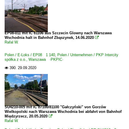
EP08-011 mit IC 81106 aus Szczecin Glowny nach Warszawa
Wschodnia halt in Bahnhof Zbąszynek, 14.06.2020

Rafal W.
Polen / E-Loks / EP08 1 140
,
Polen / Unternehmen / PKP Intercity
spółka z o.o., Warszawa ·PKPIC·
390.
29.09.2020

SU4210-005 mit IC 87100/81100 "Gałczyński" von Gorzów
Wielkopolski nach Warszawa Wschodnia bei abfahrt von Bahnhof
Międzyrzecz, 20.05.2020

Rafal W.