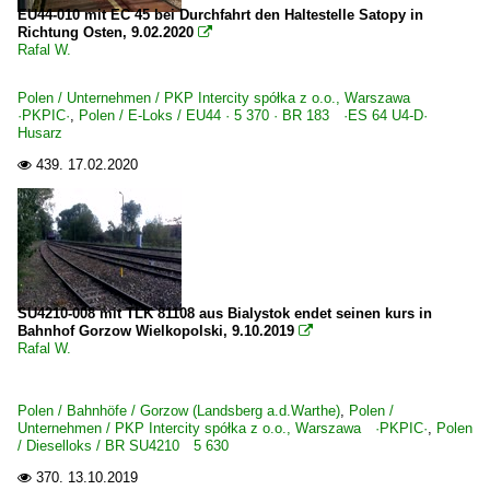
EU44-010 mit EC 45 bei Durchfahrt den Haltestelle Satopy in
Richtung Osten, 9.02.2020

Rafal W.
Polen / Unternehmen / PKP Intercity spółka z o.o., Warszawa
·PKPIC·
,
Polen / E-Loks / EU44 · 5 370 · BR 183 ·ES 64 U4-D·
Husarz
439.
17.02.2020

SU4210-008 mit TLK 81108 aus Bialystok endet seinen kurs in
Bahnhof Gorzow Wielkopolski, 9.10.2019

Rafal W.
Polen / Bahnhöfe / Gorzow (Landsberg a.d.Warthe)
,
Polen /
Unternehmen / PKP Intercity spółka z o.o., Warszawa ·PKPIC·
,
Polen
/ Dieselloks / BR SU4210 5 630
370.
13.10.2019
