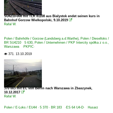
SU4210-008 mit TLK 81108 aus Bialystok endet seinen kurs in
Bahnhof Gorzow Wielkopolski, 9.10.2019

Rafal W.
Polen / Bahnhöfe / Gorzow (Landsberg a.d.Warthe)
,
Polen / Dieselloks /
BR SU4210 5 630
,
Polen / Unternehmen / PKP Intercity spółka z o.o.,
Warszawa ·PKPIC·
371.
13.10.2019

370 003 mit EC von Berlin nach Warszawa in Zbaszynek,
10.12.2017

Rafal W.
Polen / E-Loks / EU44 · 5 370 · BR 183 ·ES 64 U4-D· Husarz