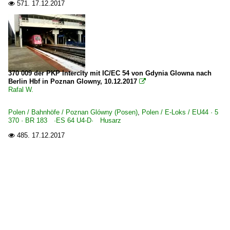
571.
17.12.2017

370 009 der PKP Intercity mit IC/EC 54 von Gdynia Glowna nach
Berlin Hbf in Poznan Glowny, 10.12.2017

Rafal W.
Polen / Bahnhöfe / Poznan Glówny (Posen)
,
Polen / E-Loks / EU44 · 5
370 · BR 183 ·ES 64 U4-D· Husarz
485.
17.12.2017
