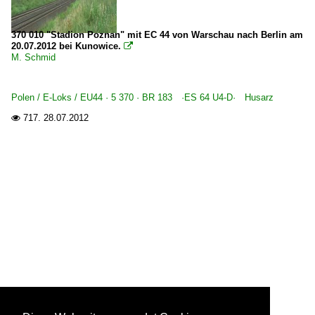
370 010 "Stadion Poznan" mit EC 44 von Warschau nach Berlin am
20.07.2012 bei Kunowice.

M. Schmid
Polen / E-Loks / EU44 · 5 370 · BR 183 ·ES 64 U4-D· Husarz
717.
28.07.2012
