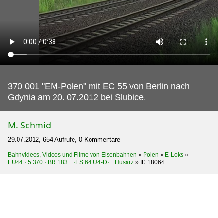
370 001 "EM-Polen" mit EC 55 von Berlin nach
Gdynia am 20.
07.2012 bei Slubice.
M. Schmid
29.07.2012, 654 Aufrufe, 0 Kommentare
Bahnvideos, Videos und Filme von Eisenbahnen
»
Polen
»
E-Loks
»
EU44 · 5 370 · BR 183 ·ES 64 U4-D· Husarz
»
ID 18064