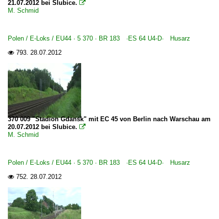
21.07.2012 bei Slubice.

M. Schmid
Polen / E-Loks / EU44 · 5 370 · BR 183 ·ES 64 U4-D· Husarz
793.
28.07.2012

370 009 "Stadion Gdansk" mit EC 45 von Berlin nach Warschau am
20.07.2012 bei Slubice.

M. Schmid
Polen / E-Loks / EU44 · 5 370 · BR 183 ·ES 64 U4-D· Husarz
752.
28.07.2012
