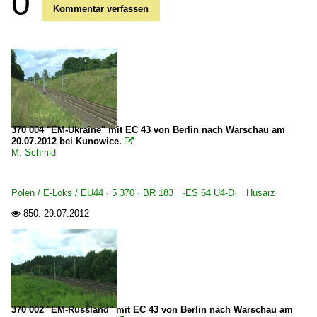
0
Kommentar verfassen
370 004 "EM-Ukraine" mit EC 43 von Berlin nach Warschau am
20.07.2012 bei Kunowice.

M. Schmid
Polen / E-Loks / EU44 · 5 370 · BR 183 ·ES 64 U4-D· Husarz
850.
29.07.2012

370 002 "EM-Russland" mit EC 43 von Berlin nach Warschau am