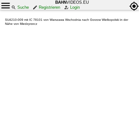
BAHN
VIDEOS.EU
Suche
Registrieren
Login
SU4210-009 mit IC 78101 von Warszawa Wschodnia nach Gorzow Wielkopolski in der
Nähe von Miedzyrzecz