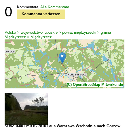
0
Kommentare,
Alle Kommentare
Kommentar verfassen
Polska > województwo lubuskie > powiat międzyrzecki > gmina
Międzyrzecz > Międzyrzecz
(C) OpenStreetMap-Mitwirkende
SU4210-001 mit IC 78101 aus Warszawa Wschodnia nach Gorzow