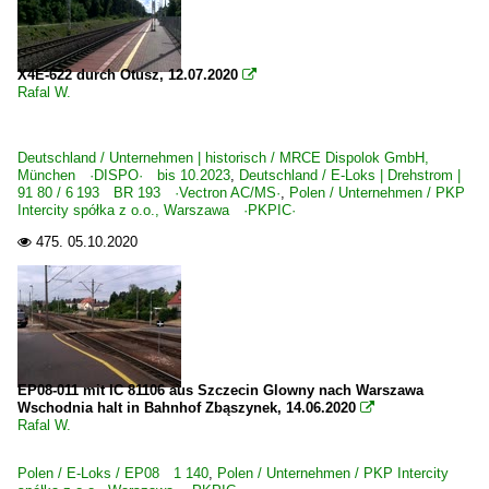
X4E-622 durch Otusz, 12.07.2020

Rafal W.
Deutschland / Unternehmen | historisch / MRCE Dispolok GmbH,
München ·DISPO· bis 10.2023
,
Deutschland / E-Loks | Drehstrom |
91 80 / 6 193 BR 193 ·Vectron AC/MS·
,
Polen / Unternehmen / PKP
Intercity spółka z o.o., Warszawa ·PKPIC·
475.
05.10.2020

EP08-011 mit IC 81106 aus Szczecin Glowny nach Warszawa
Wschodnia halt in Bahnhof Zbąszynek, 14.06.2020

Rafal W.
Polen / E-Loks / EP08 1 140
,
Polen / Unternehmen / PKP Intercity