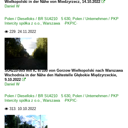
Wielkopolski in der Nähe von Miedzyrzecz, 14.10.2022

Daniel W
Polen / Dieselloks / BR SU4210 5 630
,
Polen / Unternehmen / PKP
Intercity spółka z o.o., Warszawa ·PKPIC·
229.
24.11.2022

SU4210-005 mit IC 87100 von Gorzow Wielkopolski nach Warszawa
Wschodnia in der Nähe den Haltestelle Głębokie Międzyrzeckie,
9.10.2022

Daniel W
Polen / Dieselloks / BR SU4210 5 630
,
Polen / Unternehmen / PKP
Intercity spółka z o.o., Warszawa ·PKPIC·
313.
10.10.2022
