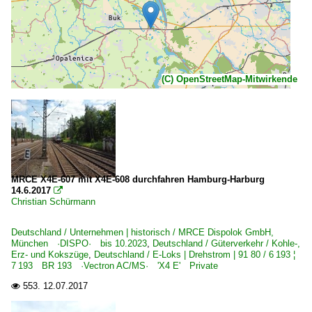
(C) OpenStreetMap-Mitwirkende
MRCE X4E-607 mit X4E-608 durchfahren Hamburg-Harburg
14.6.2017

Christian Schürmann
Deutschland / Unternehmen | historisch / MRCE Dispolok GmbH,
München ·DISPO· bis 10.2023
,
Deutschland / Güterverkehr / Kohle-,
Erz- und Kokszüge
,
Deutschland / E-Loks | Drehstrom | 91 80 / 6 193 ¦
7 193 BR 193 ·Vectron AC/MS· 'X4 E' Private
553.
12.07.2017
