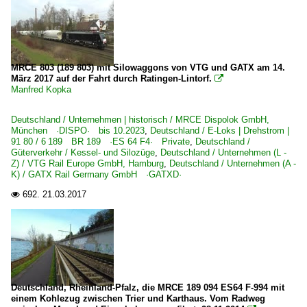
MRCE 803 (189 803) mit Silowaggons von VTG und GATX am 14.
März 2017 auf der Fahrt durch Ratingen-Lintorf.

Manfred Kopka
Deutschland / Unternehmen | historisch / MRCE Dispolok GmbH,
München ·DISPO· bis 10.2023
,
Deutschland / E-Loks | Drehstrom |
91 80 / 6 189 BR 189 ·ES 64 F4· Private
,
Deutschland /
Güterverkehr / Kessel- und Silozüge
,
Deutschland / Unternehmen (L -
Z) / VTG Rail Europe GmbH, Hamburg
,
Deutschland / Unternehmen (A -
K) / GATX Rail Germany GmbH ·GATXD·
692.
21.03.2017

Deutschland, Rheinland-Pfalz, die MRCE 189 094 ES64 F-994 mit
einem Kohlezug zwischen Trier und Karthaus. Vom Radweg