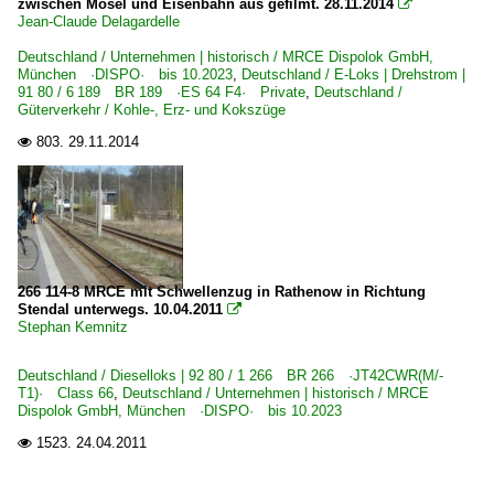
zwischen Mosel und Eisenbahn aus gefilmt. 28.11.2014

Jean-Claude Delagardelle
Deutschland / Unternehmen | historisch / MRCE Dispolok GmbH,
München ·DISPO· bis 10.2023
,
Deutschland / E-Loks | Drehstrom |
91 80 / 6 189 BR 189 ·ES 64 F4· Private
,
Deutschland /
Güterverkehr / Kohle-, Erz- und Kokszüge
803.
29.11.2014

266 114-8 MRCE mit Schwellenzug in Rathenow in Richtung
Stendal unterwegs. 10.04.2011

Stephan Kemnitz
Deutschland / Dieselloks | 92 80 / 1 266 BR 266 ·JT42CWR(M/-
T1)· Class 66
,
Deutschland / Unternehmen | historisch / MRCE
Dispolok GmbH, München ·DISPO· bis 10.2023
1523.
24.04.2011
