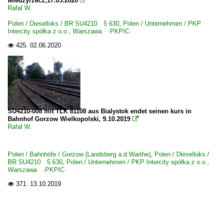
Miedzyrzecz,17.05.2020

Rafal W.
Polen / Dieselloks / BR SU4210 5 630
,
Polen / Unternehmen / PKP
Intercity spółka z o.o., Warszawa ·PKPIC·
425.
02.06.2020

SU4210-008 mit TLK 81108 aus Bialystok endet seinen kurs in
Bahnhof Gorzow Wielkopolski, 9.10.2019

Rafal W.
Polen / Bahnhöfe / Gorzow (Landsberg a.d.Warthe)
,
Polen / Dieselloks /
BR SU4210 5 630
,
Polen / Unternehmen / PKP Intercity spółka z o.o.,
Warszawa ·PKPIC·
371.
13.10.2019
