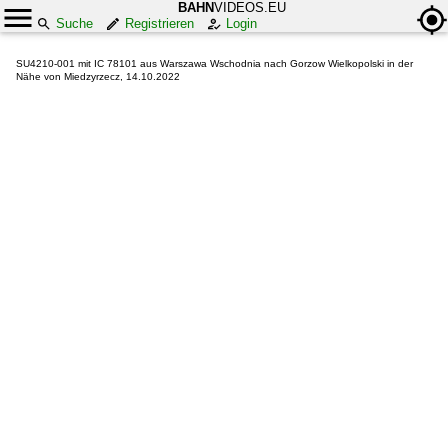
BAHN
VIDEOS.EU
Suche
Registrieren
Login
SU4210-001 mit IC 78101 aus Warszawa Wschodnia nach Gorzow Wielkopolski in der
Nähe von Miedzyrzecz, 14.10.2022