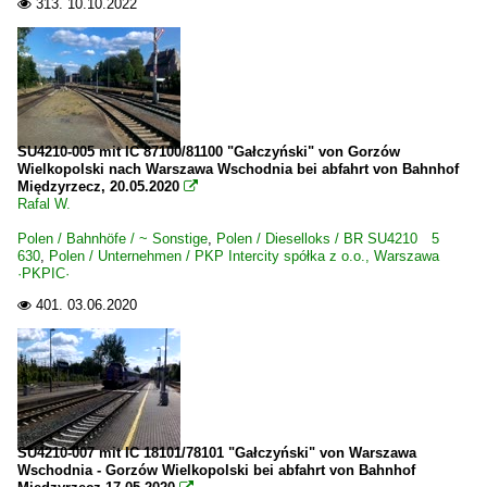
313.
10.10.2022

SU4210-005 mit IC 87100/81100 "Gałczyński" von Gorzów
Wielkopolski nach Warszawa Wschodnia bei abfahrt von Bahnhof
Międzyrzecz, 20.05.2020

Rafal W.
Polen / Bahnhöfe / ~ Sonstige
,
Polen / Dieselloks / BR SU4210 5
630
,
Polen / Unternehmen / PKP Intercity spółka z o.o., Warszawa
·PKPIC·
401.
03.06.2020

SU4210-007 mit IC 18101/78101 "Gałczyński" von Warszawa
Wschodnia - Gorzów Wielkopolski bei abfahrt von Bahnhof