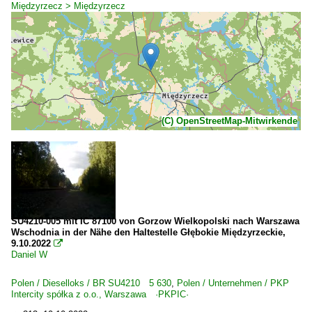
Międzyrzecz > Międzyrzecz
(C) OpenStreetMap-Mitwirkende
SU4210-005 mit IC 87100 von Gorzow Wielkopolski nach Warszawa
Wschodnia in der Nähe den Haltestelle Głębokie Międzyrzeckie,
9.10.2022

Daniel W
Polen / Dieselloks / BR SU4210 5 630
,
Polen / Unternehmen / PKP
Intercity spółka z o.o., Warszawa ·PKPIC·