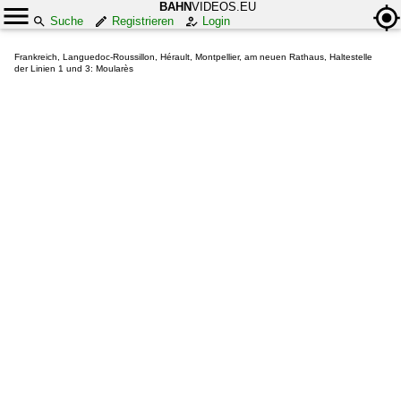
BAHN
VIDEOS.EU
Suche
Registrieren
Login
Frankreich, Languedoc-Roussillon, Hérault, Montpellier, am neuen Rathaus, Haltestelle
der Linien 1 und 3: Moularès