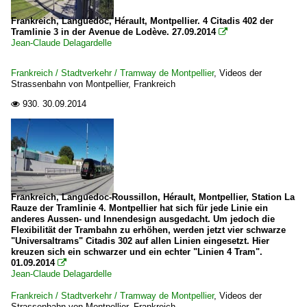
Frankreich, Languedoc, Hérault, Montpellier. 4 Citadis 402 der
Tramlinie 3 in der Avenue de Lodève. 27.09.2014

Jean-Claude Delagardelle
Frankreich / Stadtverkehr / Tramway de Montpellier
,
Videos der
Strassenbahn von Montpellier, Frankreich
930.
30.09.2014

Frankreich, Languedoc-Roussillon, Hérault, Montpellier, Station La
Rauze der Tramlinie 4. Montpellier hat sich für jede Linie ein
anderes Aussen- und Innendesign ausgedacht. Um jedoch die
Flexibilität der Trambahn zu erhöhen, werden jetzt vier schwarze
"Universaltrams" Citadis 302 auf allen Linien eingesetzt. Hier
kreuzen sich ein schwarzer und ein echter "Linien 4 Tram".
01.09.2014

Jean-Claude Delagardelle
Frankreich / Stadtverkehr / Tramway de Montpellier
,
Videos der
Strassenbahn von Montpellier, Frankreich