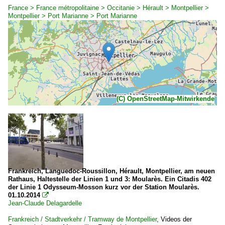
France > France métropolitaine > Occitanie > Hérault > Montpellier >
Montpellier > Port Marianne > Port Marianne
(C) OpenStreetMap-Mitwirkende
Frankreich, Languedoc-Roussillon, Hérault, Montpellier, am neuen
Rathaus, Haltestelle der Linien 1 und 3: Moularès. Ein Citadis 402
der Linie 1 Odysseum-Mosson kurz vor der Station Moularès.
01.10.2014

Jean-Claude Delagardelle
Frankreich / Stadtverkehr / Tramway de Montpellier
,
Videos der