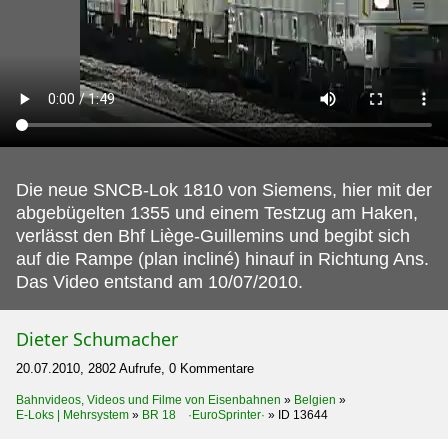
Die neue SNCB-Lok 1810 von Siemens, hier mit der
abgebügelten 1355 und einem Testzug am Haken,
verlässt den Bhf Liège-Guillemins und begibt sich
auf die Rampe (plan incliné) hinauf in Richtung Ans.
Das Video entstand am 10/07/2010.
Dieter Schumacher
20.07.2010, 2802 Aufrufe, 0 Kommentare
Bahnvideos, Videos und Filme von Eisenbahnen
»
Belgien
»
E-Loks | Mehrsystem
»
BR 18 ·EuroSprinter·
»
ID 13644