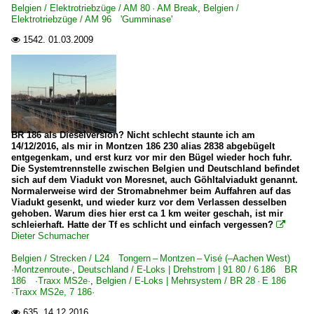
Belgien / Elektrotriebzüge / AM 80 · AM Break
,
Belgien /
Elektrotriebzüge / AM 96 'Gumminase'
1542.
01.03.2009

BR 186 als Dieselversion? Nicht schlecht staunte ich am
14/12/2016, als mir in Montzen 186 230 alias 2838 abgebügelt
entgegenkam, und erst kurz vor mir den Bügel wieder hoch fuhr.
Die Systemtrennstelle zwischen Belgien und Deutschland befindet
sich auf dem Viadukt von Moresnet, auch Göhltalviadukt genannt.
Normalerweise wird der Stromabnehmer beim Auffahren auf das
Viadukt gesenkt, und wieder kurz vor dem Verlassen desselben
gehoben. Warum dies hier erst ca 1 km weiter geschah, ist mir
schleierhaft. Hatte der Tf es schlicht und einfach vergessen?

Dieter Schumacher
Belgien / Strecken / L24 Tongern – Montzen – Visé (–Aachen West)
·Montzenroute·
,
Deutschland / E-Loks | Drehstrom | 91 80 / 6 186 BR
186 ·Traxx MS2e·
,
Belgien / E-Loks | Mehrsystem / BR 28 · E 186
·Traxx MS2e, 7 186·
635.
14.12.2016
