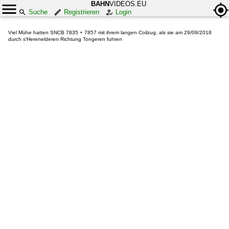
BAHN
VIDEOS.EU
Suche
Registrieren
Login
Viel Mühe hatten SNCB 7835 + 7857 mit ihrem langen Coilzug, als sie am 29/09/2018
durch s'Herenelderen Richtung Tongeren fuhren