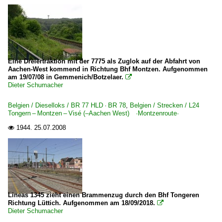
Eine Dreiertraktion mit der 7775 als Zuglok auf der Abfahrt von
Aachen-West kommend in Richtung Bhf Montzen. Aufgenommen
am 19/07/08 in Gemmenich/Botzelaer.

Dieter Schumacher
Belgien / Dieselloks / BR 77 HLD · BR 78
,
Belgien / Strecken / L24
Tongern – Montzen – Visé (–Aachen West) ·Montzenroute·
1944.
25.07.2008

Lineas 1345 zieht einen Brammenzug durch den Bhf Tongeren
Richtung Lüttich. Aufgenommen am 18/09/2018.

Dieter Schumacher