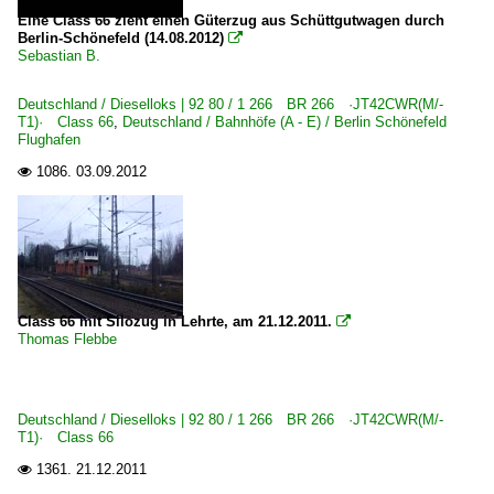
Eine Class 66 zieht einen Güterzug aus Schüttgutwagen durch
Berlin-Schönefeld (14.08.2012)

Sebastian B.
Deutschland / Dieselloks | 92 80 / 1 266 BR 266 ·JT42CWR(M/-
T1)· Class 66
,
Deutschland / Bahnhöfe (A - E) / Berlin Schönefeld
Flughafen
1086.
03.09.2012

Class 66 mit Silozug in Lehrte, am 21.12.2011.

Thomas Flebbe
Deutschland / Dieselloks | 92 80 / 1 266 BR 266 ·JT42CWR(M/-
T1)· Class 66
1361.
21.12.2011
