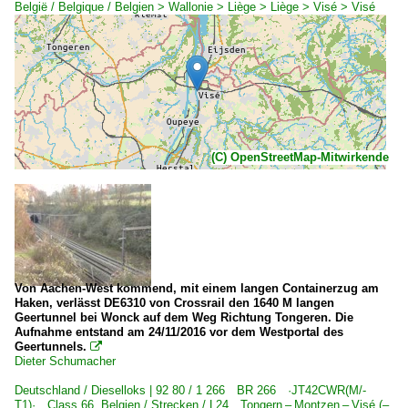
België / Belgique / Belgien > Wallonie > Liège > Liège > Visé > Visé
(C) OpenStreetMap-Mitwirkende
Von Aachen-West kommend, mit einem langen Containerzug am
Haken, verlässt DE6310 von Crossrail den 1640 M langen
Geertunnel bei Wonck auf dem Weg Richtung Tongeren. Die
Aufnahme entstand am 24/11/2016 vor dem Westportal des
Geertunnels.

Dieter Schumacher
Deutschland / Dieselloks | 92 80 / 1 266 BR 266 ·JT42CWR(M/-
T1)· Class 66
,
Belgien / Strecken / L24 Tongern – Montzen – Visé (–