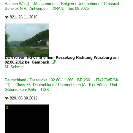
Aachen West) ·Montzenroute·
,
Belgien / Unternehmen / Crossrail
Benelux N.V., Antwerpen ·XRAIL· bis 09.2025
821.
26.11.2016

DE 670 von HGK mit einem Kesselzug Richtung Würzburg am
02.06.2012 bei Gambach.

M. Schmid
Deutschland / Dieselloks | 92 80 / 1 266 BR 266 ·JT42CWR(M/-
T1)· Class 66
,
Deutschland / Unternehmen (A - K) / Häfen - Und
Güterverkehr Köln ·HGK·
829.
06.09.2012
