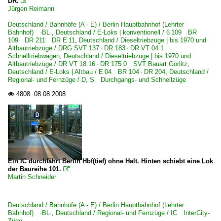
DR.

Jürgen Reimann
Deutschland / Bahnhöfe (A - E) / Berlin Hauptbahnhof (Lehrter
Bahnhof) ·BL·
,
Deutschland / E-Loks | konventionell / 6 109 BR
109 DR 211 DR E 11
,
Deutschland / Dieseltriebzüge | bis 1970 und
Altbautriebzüge / DRG SVT 137 · DR 183 · DR VT 04.1
Schnelltriebwagen
,
Deutschland / Dieseltriebzüge | bis 1970 und
Altbautriebzüge / DR VT 18.16 · DR 175.0 SVT Bauart Görlitz
,
Deutschland / E-Loks | Altbau / E 04 BR 104 · DR 204
,
Deutschland /
Regional- und Fernzüge / D, S Durchgangs- und Schnellzüge
4808.
08.08.2008

Ein IC durchfährt Berlin Hbf(tief) ohne Halt. Hinten schiebt eine Lok
der Baureihe 101.

Martin Schneider
Deutschland / Bahnhöfe (A - E) / Berlin Hauptbahnhof (Lehrter
Bahnhof) ·BL·
,
Deutschland / Regional- und Fernzüge / IC InterCity-
Züge