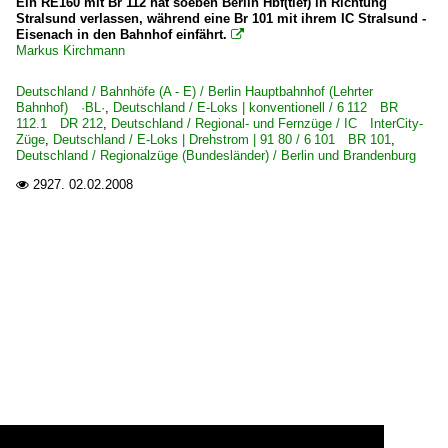
Ein RE160 mit Br 112 hat soeben Berlin Hbf(tief) in Richtung
Stralsund verlassen, während eine Br 101 mit ihrem IC Stralsund -
Eisenach in den Bahnhof einfährt.

Markus Kirchmann
Deutschland / Bahnhöfe (A - E) / Berlin Hauptbahnhof (Lehrter
Bahnhof) ·BL·
,
Deutschland / E-Loks | konventionell / 6 112 BR
112.1 DR 212
,
Deutschland / Regional- und Fernzüge / IC InterCity-
Züge
,
Deutschland / E-Loks | Drehstrom | 91 80 / 6 101 BR 101
,
Deutschland / Regionalzüge (Bundesländer) / Berlin und Brandenburg
2927.
02.02.2008
