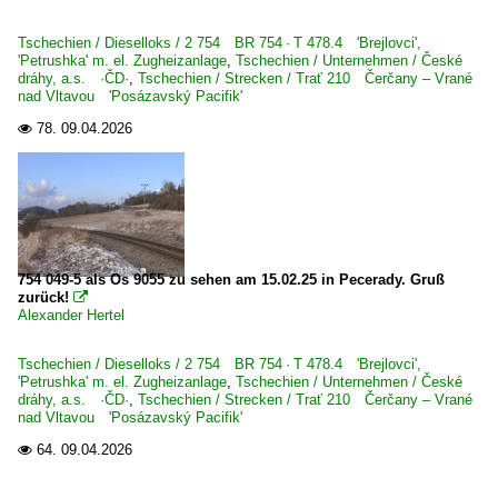
Tschechien / Dieselloks / 2 754 BR 754 · T 478.4 'Brejlovci',
'Petrushka' m. el. Zugheizanlage
,
Tschechien / Unternehmen / České
dráhy, a.s. ·ČD·
,
Tschechien / Strecken / Trať 210 Čerčany – Vrané
nad Vltavou 'Posázavský Pacifik'
78.
09.04.2026

754 049-5 als Os 9055 zu sehen am 15.02.25 in Pecerady. Gruß
zurück!

Alexander Hertel
Tschechien / Dieselloks / 2 754 BR 754 · T 478.4 'Brejlovci',
'Petrushka' m. el. Zugheizanlage
,
Tschechien / Unternehmen / České
dráhy, a.s. ·ČD·
,
Tschechien / Strecken / Trať 210 Čerčany – Vrané
nad Vltavou 'Posázavský Pacifik'
64.
09.04.2026
