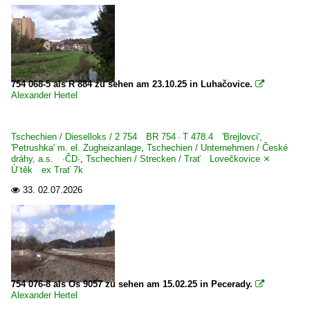
754 068-5 als R 884 zu sehen am 23.10.25 in Luhačovice.

Alexander Hertel
Tschechien / Dieselloks / 2 754 BR 754 · T 478.4 'Brejlovci',
'Petrushka' m. el. Zugheizanlage
,
Tschechien / Unternehmen / České
dráhy, a.s. ·ČD·
,
Tschechien / Strecken / Trať Lovečkovice ⨯
Ú¨těk ex Trať 7k
33.
02.07.2026

754 076-8 als Os 9057 zu sehen am 15.02.25 in Pecerady.

Alexander Hertel