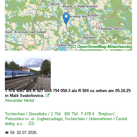
(C) OpenStreetMap-Mitwirkende
T 478 4067 als R 927 und 754 050-3 als R 924 zu sehen am 05.10.25
in Malé Svatoňovice.

Alexander Hertel
Tschechien / Dieselloks / 2 754 BR 754 · T 478.4 'Brejlovci',
'Petrushka' m. el. Zugheizanlage
,
Tschechien / Unternehmen / České
dráhy, a.s. ·ČD·
59.
02.07.2026
