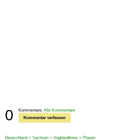
0
Kommentare,
Alle Kommentare
Kommentar verfassen
Deutschland > Sachsen > Vogtlandkreis > Plauen