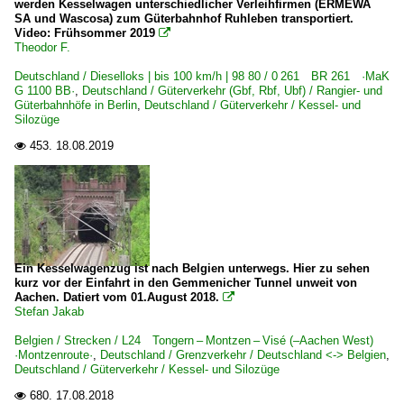
werden Kesselwagen unterschiedlicher Verleihfirmen (ERMEWA
SA und Wascosa) zum Güterbahnhof Ruhleben transportiert.
Video: Frühsommer 2019

Theodor F.
Deutschland / Dieselloks | bis 100 km/h | 98 80 / 0 261 BR 261 ·MaK
G 1100 BB·
,
Deutschland / Güterverkehr (Gbf, Rbf, Ubf) / Rangier- und
Güterbahnhöfe in Berlin
,
Deutschland / Güterverkehr / Kessel- und
Silozüge
453.
18.08.2019

Ein Kesselwagenzug ist nach Belgien unterwegs. Hier zu sehen
kurz vor der Einfahrt in den Gemmenicher Tunnel unweit von
Aachen. Datiert vom 01.August 2018.

Stefan Jakab
Belgien / Strecken / L24 Tongern – Montzen – Visé (–Aachen West)
·Montzenroute·
,
Deutschland / Grenzverkehr / Deutschland <-> Belgien
,
Deutschland / Güterverkehr / Kessel- und Silozüge
680.
17.08.2018
