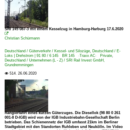
SRI 145 087-3 mit einem Kesselzug in Hamburg-Harburg 17.6.2020

Christian Schürmann
Deutschland / Güterverkehr / Kessel- und Silozüge
,
Deutschland / E-
Loks | Drehstrom | 91 80 / 6 145 BR 145 ·Traxx AC· Private
,
Deutschland / Unternehmen (L - Z) / SRI Rail Invest GmbH,
Grundremmingen
514.
26.06.2020

Rangierfahrt eines kurzen Güterzuges. Die Diesellok (98 80 0 261
001-8 D-IGB) wird von der IGB Industriebahn-Gesellschaft Berlin
betrieben. Das Schienennetz der IGB umfasst 21km im Berliner
Stadtgebiet mit den Standorten Ruhleben und Neukölln. Im Video