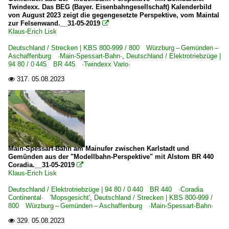
Twindexx. Das BEG (Bayer. Eisenbahngesellschaft) Kalenderbild
von August 2023 zeigt die gegengesetzte Perspektive, vom Maintal
zur Felsenwand.__31-05-2019

Klaus-Erich Lisk
Deutschland / Strecken | KBS 800-999 / 800 Würzburg – Gemünden –
Aschaffenburg ·Main-Spessart-Bahn·
,
Deutschland / Elektrotriebzüge |
94 80 / 0 445 BR 445 ·Twindexx Vario·
317.
05.08.2023

Main-Spessart-Bahn am Mainufer zwischen Karlstadt und
Gemünden aus der "Modellbahn-Perspektive" mit Alstom BR 440
Coradia.__31-05-2019

Klaus-Erich Lisk
Deutschland / Elektrotriebzüge | 94 80 / 0 440 BR 440 ·Coradia
Continental· 'Mopsgesicht'
,
Deutschland / Strecken | KBS 800-999 /
800 Würzburg – Gemünden – Aschaffenburg ·Main-Spessart-Bahn·
329.
05.08.2023
