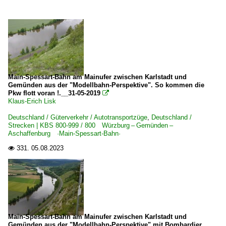
Main-Spessart-Bahn am Mainufer zwischen Karlstadt und
Gemünden aus der "Modellbahn-Perspektive". So kommen die
Pkw flott voran !.__31-05-2019

Klaus-Erich Lisk
Deutschland / Güterverkehr / Autotransportzüge
,
Deutschland /
Strecken | KBS 800-999 / 800 Würzburg – Gemünden –
Aschaffenburg ·Main-Spessart-Bahn·
331.
05.08.2023

Main-Spessart-Bahn am Mainufer zwischen Karlstadt und
Gemünden aus der "Modellbahn-Perspektive" mit Bombardier