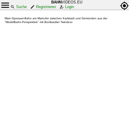
BAHN
VIDEOS.EU
Suche
Registrieren
Login
Main-Spessart-Bahn am Mainufer zwischen Karlstadt und Gemünden aus der
"Modellbahn-Perspektive" mit Bombardier Twindexx